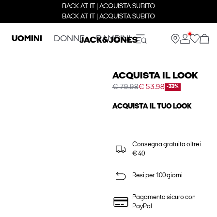
BACK AT IT | ACQUISTA SUBITO
BACK AT IT | ACQUISTA SUBITO
UOMINI
DONNE
BAMBINI
ACQUISTA IL LOOK
€ 79.98
€ 53.98
-33%
ACQUISTA IL TUO LOOK
Consegna gratuita oltre i
€ 40
Resi per 100 giorni
Pagamento sicuro con
PayPal