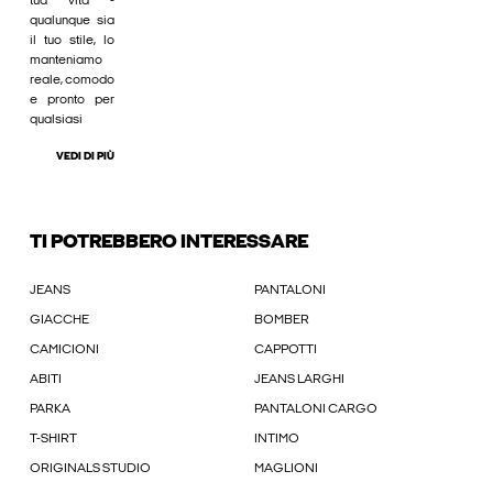
tua vita -
qualunque sia
il tuo stile, lo
manteniamo
reale, comodo
e pronto per
qualsiasi
VEDI DI PIÙ
TI POTREBBERO INTERESSARE
JEANS
PANTALONI
GIACCHE
BOMBER
CAMICIONI
CAPPOTTI
ABITI
JEANS LARGHI
PARKA
PANTALONI CARGO
T-SHIRT
INTIMO
ORIGINALS STUDIO
MAGLIONI