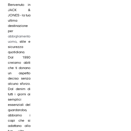
Benvenuto in
JACK &
JONES - la tua
ultima
destinazione
per
abbigliamento
uomo
, stile e
sicurezza
quotidiana.
Dal 1990
creiamo abiti
che ti donano
un aspetto
deciso senza
alcuno sforzo.
Dal denim di
tutti i giorni ai
semplici
essenziali del
guardaroba,
abbiamo i
capi che si
adattano alla