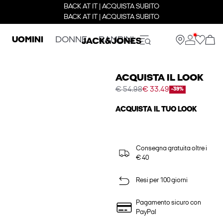
BACK AT IT | ACQUISTA SUBITO
BACK AT IT | ACQUISTA SUBITO
UOMINI
DONNE
BAMBINI
ACQUISTA IL LOOK
€ 54.98
€ 33.49
-39%
ACQUISTA IL TUO LOOK
Consegna gratuita oltre i
€ 40
Resi per 100 giorni
Pagamento sicuro con
PayPal