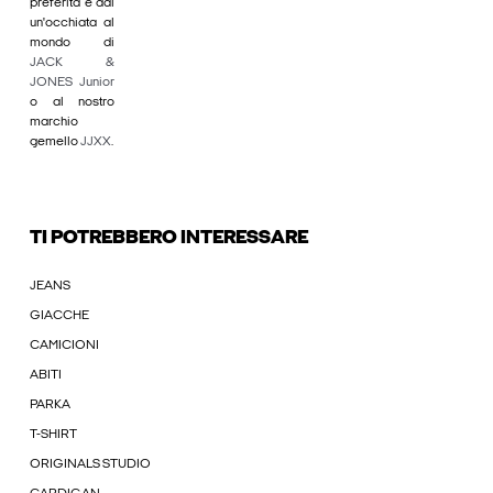
preferita e dai
un'occhiata al
mondo di
JACK &
JONES Junior
o al nostro
marchio
gemello
JJXX
.
TI POTREBBERO INTERESSARE
JEANS
GIACCHE
CAMICIONI
ABITI
PARKA
T-SHIRT
ORIGINALS STUDIO