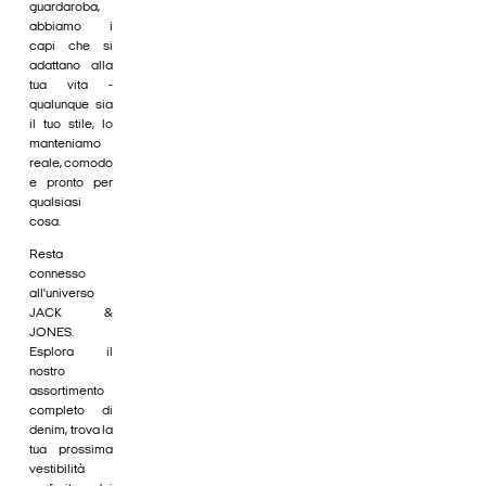
guardaroba,
abbiamo i
capi che si
adattano alla
tua vita -
qualunque sia
il tuo stile, lo
manteniamo
reale, comodo
e pronto per
qualsiasi
cosa.
Resta
connesso
all'universo
JACK &
JONES.
Esplora il
nostro
assortimento
completo di
denim, trova la
tua prossima
vestibilità