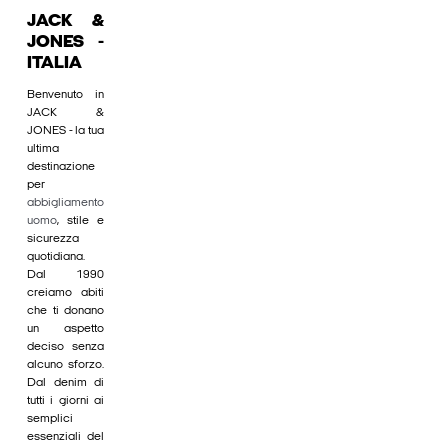
JACK &
JONES -
ITALIA
Benvenuto in
JACK &
JONES - la tua
ultima
destinazione
per
abbigliamento
uomo
, stile e
sicurezza
quotidiana.
Dal 1990
creiamo abiti
che ti donano
un aspetto
deciso senza
alcuno sforzo.
Dal denim di
tutti i giorni ai
semplici
essenziali del