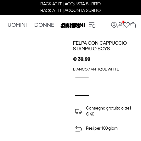
BACK AT IT | ACQUISTA SUBITO
BACK AT IT | ACQUISTA SUBITO
UOMINI
DONNE
BAMBINI
FELPA CON CAPPUCCIO
STAMPATO BOYS
€ 39.99
BIANCO / ANTIQUE WHITE
Consegna gratuita oltre i
€ 40
Resi per 100 giorni