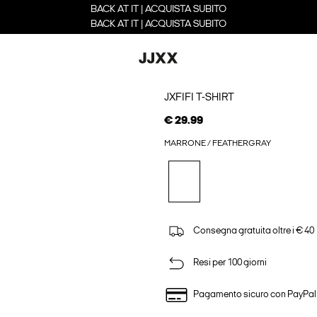
BACK AT IT | ACQUISTA SUBITO
BACK AT IT | ACQUISTA SUBITO
JXFIFI T-SHIRT
€ 29.99
MARRONE / FEATHERGRAY
Consegna gratuita oltre i € 40
Resi per 100 giorni
Pagamento sicuro con PayPal