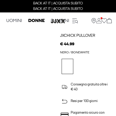
BACK AT IT | ACQUISTA SUBITO
BACK AT IT | ACQUISTA SUBITO
UOMINI
DONNE
BAMBINI
JXCHICK PULLOVER
€ 44.99
NERO / BONEWHITE
Consegna gratuita oltre i
€ 40
Resi per 100 giorni
Pagamento sicuro con