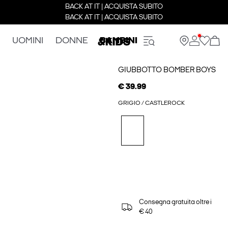
BACK AT IT | ACQUISTA SUBITO
BACK AT IT | ACQUISTA SUBITO
UOMINI
DONNE
BAMBINI
GIUBBOTTO BOMBER BOYS
€ 39.99
GRIGIO / CASTLEROCK
Consegna gratuita oltre i
€ 40