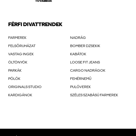
TOVÁBBIAK
FÉRFI DIVATTRENDEK
FARMEREK
NADRÁG
FELSŐRUHÁZAT
BOMBER DZSEKIK
VASTAG INGEK
KABÁTOK
ÖLTÖNYÖK
LOOSE FIT JEANS
PARKÁK
CARGO NADRÁGOK
PÓLÓK
FEHÉRNEMŰ
ORIGINALS STUDIO
PULÓVEREK
KARDIGÁNOK
SZÉLES SZABÁSÚ FARMEREK