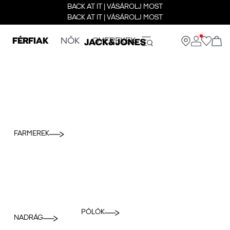
BACK AT IT | VÁSÁROLJ MOST
BACK AT IT | VÁSÁROLJ MOST
FÉRFIAK
NŐK
GYEREKEK
FARMEREK
PÓLÓK
NADRÁG