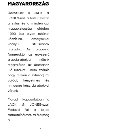
MAGYARORSZÁG
Üdvözlünk a JACK &
JONES-nál, a
férfi ruházat
,
a stílus és a mindennapi
magabiztosság oldalán.
1990 óta olyan ruhákat
készítünk, amelyekkel
könnyű stílusosnak
maradni. Az alapvető
farmeroktól az egyszerű
alapdarabokig nálunk
megtalálod az életedhez
illő ruhákat - nem számít,
hogy milyen a stílusod, mi
valódi, kényelmes és
mindenre kész darabokkal
várunk.
Maradj kapcsolatban a
JACK & JONES-szal.
Fedezd fel a teljes
farmerkínálatot, találd meg
a