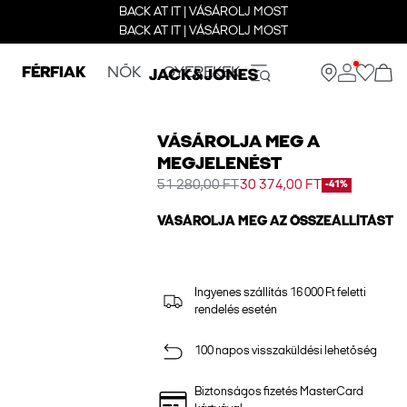
BACK AT IT | VÁSÁROLJ MOST
BACK AT IT | VÁSÁROLJ MOST
FÉRFIAK
NŐK
GYEREKEK
VÁSÁROLJA MEG A
MEGJELENÉST
51 280,00 FT
30 374,00 FT
-41%
VÁSÁROLJA MEG AZ ÖSSZEÁLLÍTÁST
Ingyenes szállítás 16 000 Ft feletti
rendelés esetén
100 napos visszaküldési lehetőség
Biztonságos fizetés MasterCard