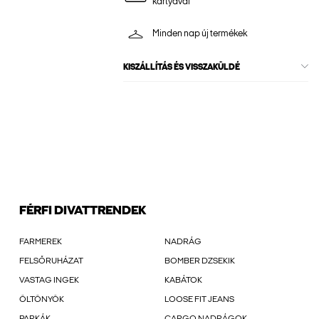
kártyával
Minden nap új termékek
KISZÁLLÍTÁS ÉS VISSZAKÜLDÉ
FÉRFI DIVATTRENDEK
FARMEREK
NADRÁG
FELSŐRUHÁZAT
BOMBER DZSEKIK
VASTAG INGEK
KABÁTOK
ÖLTÖNYÖK
LOOSE FIT JEANS