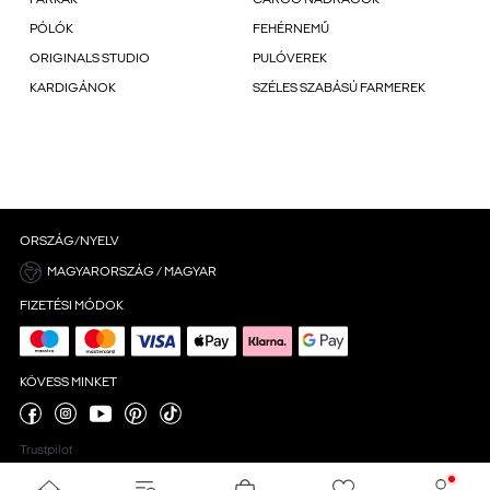
PARKÁK
CARGO NADRÁGOK
PÓLÓK
FEHÉRNEMŰ
ORIGINALS STUDIO
PULÓVEREK
KARDIGÁNOK
SZÉLES SZABÁSÚ FARMEREK
ORSZÁG/NYELV
MAGYARORSZÁG / MAGYAR
FIZETÉSI MÓDOK
KÖVESS MINKET
Trustpilot