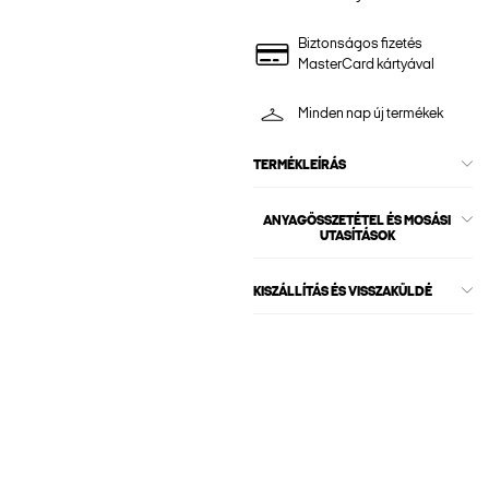
Biztonságos fizetés
MasterCard kártyával
Minden nap új termékek
TERMÉKLEÍRÁS
ANYAGÖSSZETÉTEL ÉS MOSÁSI
UTASÍTÁSOK
KISZÁLLÍTÁS ÉS VISSZAKÜLDÉ