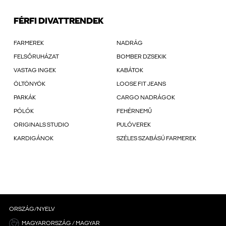
FÉRFI DIVATTRENDEK
FARMEREK
NADRÁG
FELSŐRUHÁZAT
BOMBER DZSEKIK
VASTAG INGEK
KABÁTOK
ÖLTÖNYÖK
LOOSE FIT JEANS
PARKÁK
CARGO NADRÁGOK
PÓLÓK
FEHÉRNEMŰ
ORIGINALS STUDIO
PULÓVEREK
KARDIGÁNOK
SZÉLES SZABÁSÚ FARMEREK
ORSZÁG/NYELV
MAGYARORSZÁG / MAGYAR