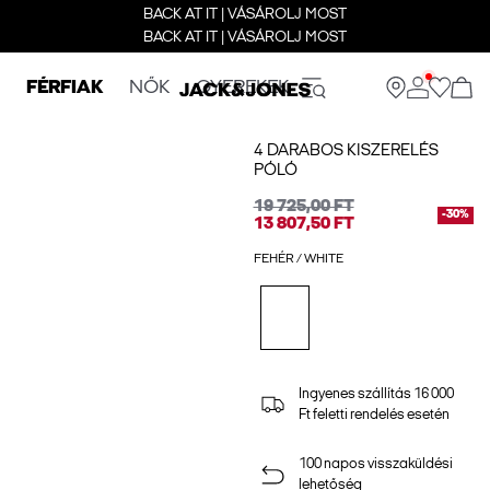
BACK AT IT | VÁSÁROLJ MOST
BACK AT IT | VÁSÁROLJ MOST
FÉRFIAK
NŐK
GYEREKEK
4 DARABOS KISZERELÉS
PÓLÓ
19 725,00 FT
-30%
13 807,50 FT
FEHÉR / WHITE
Ingyenes szállítás 16 000
Ft feletti rendelés esetén
100 napos visszaküldési
lehetőség