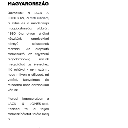
MAGYARORSZÁG
Üdvözlünk a JACK &
JONES-nál, a
férfi ruházat
,
a stílus és a mindennapi
magabiztosság oldalán.
1990 óta olyan ruhákat
készítünk, amelyekkel
könnyű stílusosnak
maradni. Az alapvető
farmeroktól az egyszerű
alapdarabokig nálunk
megtalálod az életedhez
illő ruhákat - nem számít,
hogy milyen a stílusod, mi
valódi, kényelmes és
mindenre kész darabokkal
várunk.
Maradj kapcsolatban a
JACK & JONES-szal.
Fedezd fel a teljes
farmerkínálatot, találd meg
a