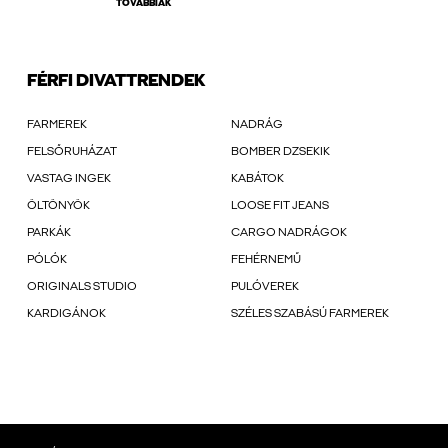
TOVÁBBIAK
FÉRFI DIVATTRENDEK
FARMEREK
NADRÁG
FELSŐRUHÁZAT
BOMBER DZSEKIK
VASTAG INGEK
KABÁTOK
ÖLTÖNYÖK
LOOSE FIT JEANS
PARKÁK
CARGO NADRÁGOK
PÓLÓK
FEHÉRNEMŰ
ORIGINALS STUDIO
PULÓVEREK
KARDIGÁNOK
SZÉLES SZABÁSÚ FARMEREK