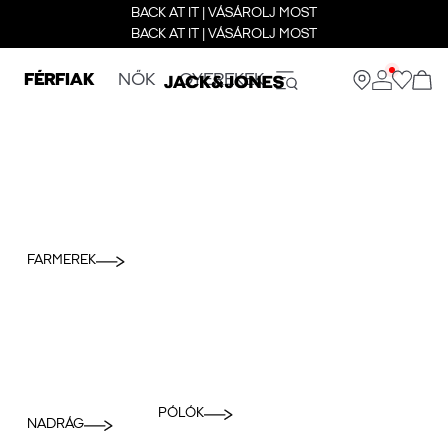
BACK AT IT | VÁSÁROLJ MOST
BACK AT IT | VÁSÁROLJ MOST
FÉRFIAK
NŐK
GYEREKEK
FARMEREK
PÓLÓK
NADRÁG