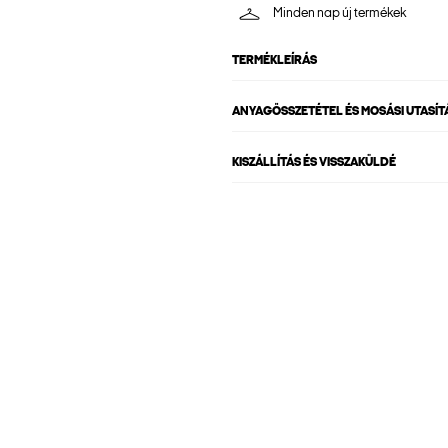
Minden nap új termékek
TERMÉKLEÍRÁS
ANYAGÖSSZETÉTEL ÉS MOSÁSI UTASÍT
KISZÁLLÍTÁS ÉS VISSZAKÜLDÉ