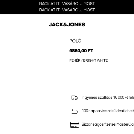
BACK AT IT | VÁSÁROLJ MOST
BACK AT IT | VÁSÁROLJ MOST
PÓLÓ
9860,00 FT
FEHÉR / BRIGHT WHITE
Ingyenes szállítás 16 000 Ft fel
100 napos visszaküldési lehe
Biztonságos fizetés MasterCar