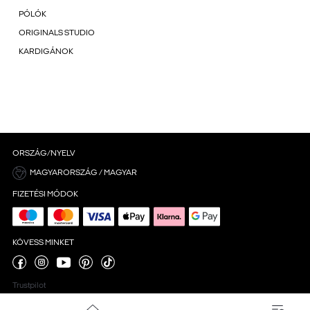
PÓLÓK
ORIGINALS STUDIO
KARDIGÁNOK
ORSZÁG/NYELV
MAGYARORSZÁG / MAGYAR
FIZETÉSI MÓDOK
KÖVESS MINKET
Trustpilot