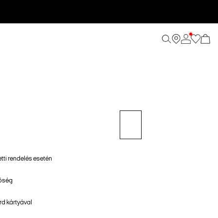
etti rendelés esetén
tőség
d kártyával