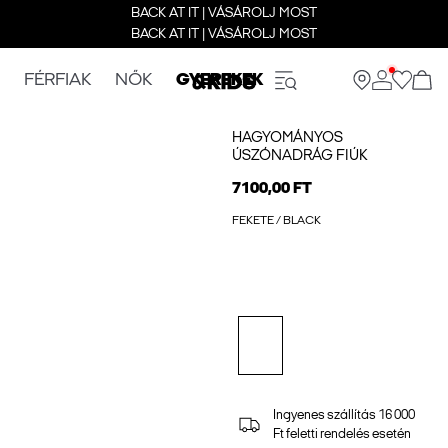
BACK AT IT | VÁSÁROLJ MOST
BACK AT IT | VÁSÁROLJ MOST
FÉRFIAK
NŐK
GYEREKEK
HAGYOMÁNYOS
ÚSZÓNADRÁG FIÚK
7100,00 FT
FEKETE / BLACK
Ingyenes szállítás 16 000
Ft feletti rendelés esetén