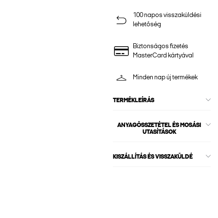
100 napos visszaküldési
lehetőség
Biztonságos fizetés
MasterCard kártyával
Minden nap új termékek
TERMÉKLEÍRÁS
ANYAGÖSSZETÉTEL ÉS MOSÁSI
UTASÍTÁSOK
KISZÁLLÍTÁS ÉS VISSZAKÜLDÉ