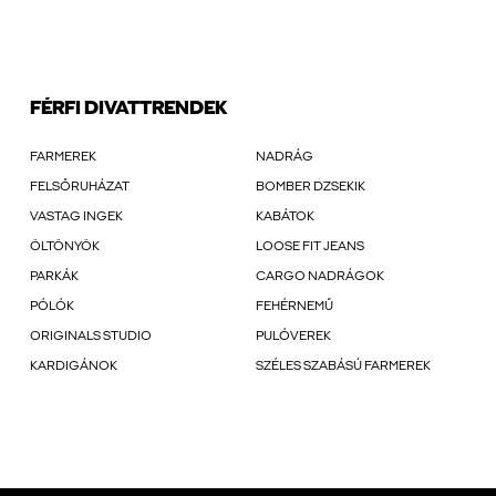
FÉRFI DIVATTRENDEK
FARMEREK
NADRÁG
FELSŐRUHÁZAT
BOMBER DZSEKIK
VASTAG INGEK
KABÁTOK
ÖLTÖNYÖK
LOOSE FIT JEANS
PARKÁK
CARGO NADRÁGOK
PÓLÓK
FEHÉRNEMŰ
ORIGINALS STUDIO
PULÓVEREK
KARDIGÁNOK
SZÉLES SZABÁSÚ FARMEREK