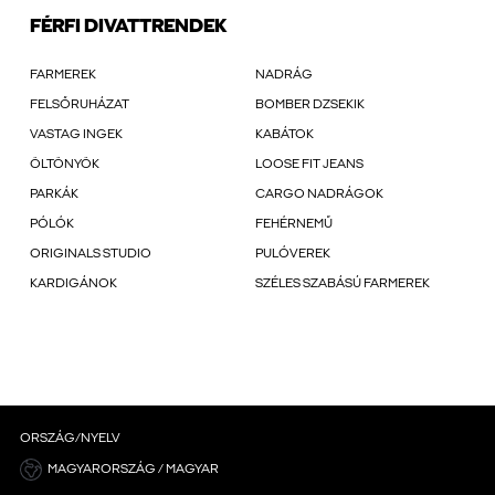
FÉRFI DIVATTRENDEK
FARMEREK
NADRÁG
FELSŐRUHÁZAT
BOMBER DZSEKIK
VASTAG INGEK
KABÁTOK
ÖLTÖNYÖK
LOOSE FIT JEANS
PARKÁK
CARGO NADRÁGOK
PÓLÓK
FEHÉRNEMŰ
ORIGINALS STUDIO
PULÓVEREK
KARDIGÁNOK
SZÉLES SZABÁSÚ FARMEREK
ORSZÁG/NYELV
MAGYARORSZÁG / MAGYAR