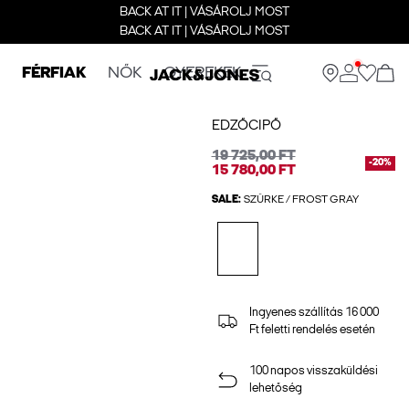
BACK AT IT | VÁSÁROLJ MOST
BACK AT IT | VÁSÁROLJ MOST
FÉRFIAK
NŐK
GYEREKEK
EDZŐCIPŐ
19 725,00 FT
-20%
15 780,00 FT
SALE:
SZÜRKE / FROST GRAY
Ingyenes szállítás 16 000
Ft feletti rendelés esetén
100 napos visszaküldési
lehetőség