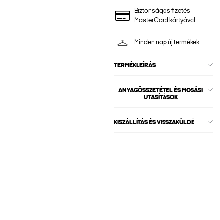
Biztonságos fizetés
MasterCard kártyával
Minden nap új termékek
TERMÉKLEÍRÁS
ANYAGÖSSZETÉTEL ÉS MOSÁSI
UTASÍTÁSOK
KISZÁLLÍTÁS ÉS VISSZAKÜLDÉ