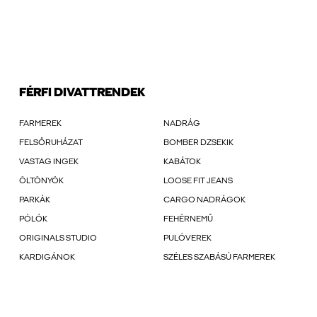
FÉRFI DIVATTRENDEK
FARMEREK
NADRÁG
FELSŐRUHÁZAT
BOMBER DZSEKIK
VASTAG INGEK
KABÁTOK
ÖLTÖNYÖK
LOOSE FIT JEANS
PARKÁK
CARGO NADRÁGOK
PÓLÓK
FEHÉRNEMŰ
ORIGINALS STUDIO
PULÓVEREK
KARDIGÁNOK
SZÉLES SZABÁSÚ FARMEREK