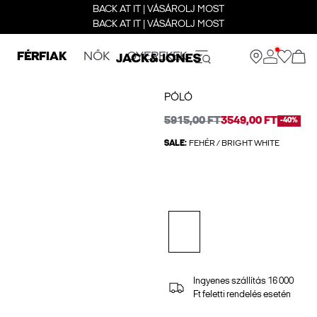
BACK AT IT | VÁSÁROLJ MOST
BACK AT IT | VÁSÁROLJ MOST
FÉRFIAK
NŐK
GYEREKEK
PÓLÓ
5915,00 FT
3549,00 FT
-40%
SALE:
FEHÉR / BRIGHT WHITE
Ingyenes szállítás 16 000
Ft feletti rendelés esetén