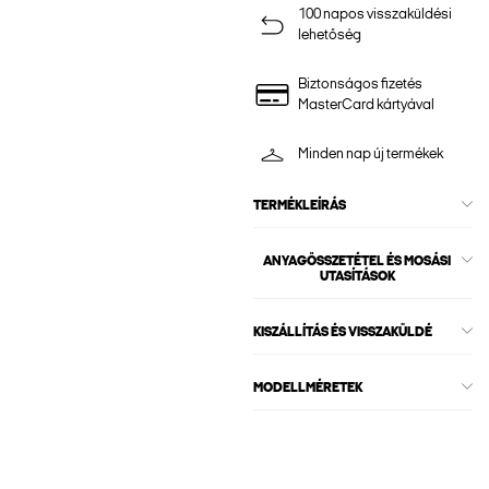
100 napos visszaküldési
lehetőség
Biztonságos fizetés
MasterCard kártyával
Minden nap új termékek
TERMÉKLEÍRÁS
ANYAGÖSSZETÉTEL ÉS MOSÁSI
UTASÍTÁSOK
KISZÁLLÍTÁS ÉS VISSZAKÜLDÉ
MODELLMÉRETEK