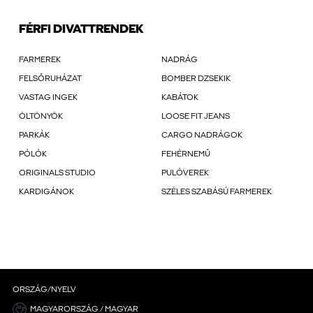
FÉRFI DIVATTRENDEK
FARMEREK
NADRÁG
FELSŐRUHÁZAT
BOMBER DZSEKIK
VASTAG INGEK
KABÁTOK
ÖLTÖNYÖK
LOOSE FIT JEANS
PARKÁK
CARGO NADRÁGOK
PÓLÓK
FEHÉRNEMŰ
ORIGINALS STUDIO
PULÓVEREK
KARDIGÁNOK
SZÉLES SZABÁSÚ FARMEREK
ORSZÁG/NYELV
MAGYARORSZÁG / MAGYAR