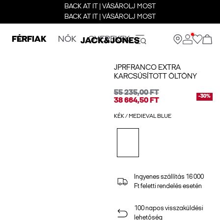
BACK AT IT | VÁSÁROLJ MOST
BACK AT IT | VÁSÁROLJ MOST
FÉRFIAK
NŐK
GYEREKEK
JPRFRANCO EXTRA
KARCSÚSÍTOTT ÖLTÖNY
55 235,00 FT
-30%
38 664,50 FT
KÉK / MEDIEVAL BLUE
Ingyenes szállítás 16 000
Ft feletti rendelés esetén
100 napos visszaküldési
lehetőség