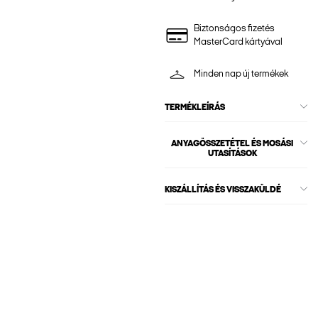
Biztonságos fizetés
MasterCard kártyával
Minden nap új termékek
TERMÉKLEÍRÁS
ANYAGÖSSZETÉTEL ÉS MOSÁSI
UTASÍTÁSOK
KISZÁLLÍTÁS ÉS VISSZAKÜLDÉ