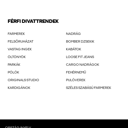
FÉRFI DIVATTRENDEK
FARMEREK
NADRÁG
FELSŐRUHÁZAT
BOMBER DZSEKIK
VASTAG INGEK
KABÁTOK
ÖLTÖNYÖK
LOOSE FIT JEANS
PARKÁK
CARGO NADRÁGOK
PÓLÓK
FEHÉRNEMŰ
ORIGINALS STUDIO
PULÓVEREK
KARDIGÁNOK
SZÉLES SZABÁSÚ FARMEREK