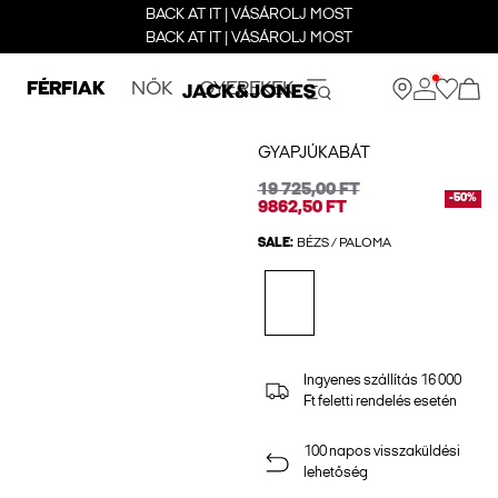
BACK AT IT | VÁSÁROLJ MOST
BACK AT IT | VÁSÁROLJ MOST
FÉRFIAK
NŐK
GYEREKEK
GYAPJÚKABÁT
19 725,00 FT
-50%
9862,50 FT
SALE:
BÉZS / PALOMA
Ingyenes szállítás 16 000
Ft feletti rendelés esetén
100 napos visszaküldési
lehetőség