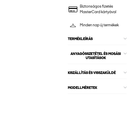
Biztonságos fizetés
MasterCard kártyával
Minden nap új termékek
TERMÉKLEÍRÁS
ANYAGÖSSZETÉTEL ÉS MOSÁSI
UTASÍTÁSOK
KISZÁLLÍTÁS ÉS VISSZAKÜLDÉ
MODELLMÉRETEK