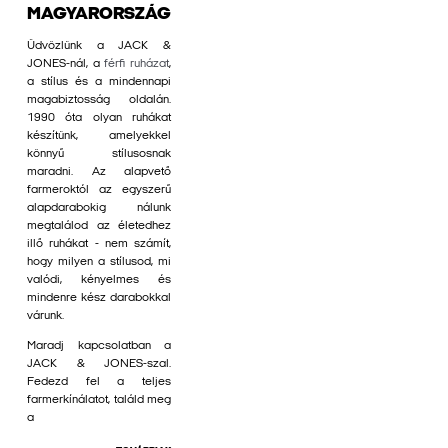
MAGYARORSZÁG
Üdvözlünk a JACK &
JONES-nál, a
férfi ruházat
,
a stílus és a mindennapi
magabiztosság oldalán.
1990 óta olyan ruhákat
készítünk, amelyekkel
könnyű stílusosnak
maradni. Az alapvető
farmeroktól az egyszerű
alapdarabokig nálunk
megtalálod az életedhez
illő ruhákat - nem számít,
hogy milyen a stílusod, mi
valódi, kényelmes és
mindenre kész darabokkal
várunk.
Maradj kapcsolatban a
JACK & JONES-szal.
Fedezd fel a teljes
farmerkínálatot, találd meg
a