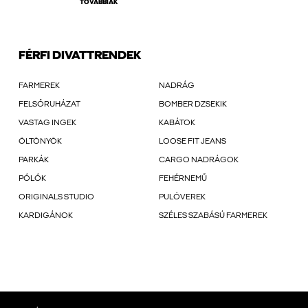
TOVÁBBIAK
FÉRFI DIVATTRENDEK
FARMEREK
NADRÁG
FELSŐRUHÁZAT
BOMBER DZSEKIK
VASTAG INGEK
KABÁTOK
ÖLTÖNYÖK
LOOSE FIT JEANS
PARKÁK
CARGO NADRÁGOK
PÓLÓK
FEHÉRNEMŰ
ORIGINALS STUDIO
PULÓVEREK
KARDIGÁNOK
SZÉLES SZABÁSÚ FARMEREK