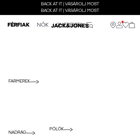
BACK AT IT | VÁSÁROLJ MOST
BACK AT IT | VÁSÁROLJ MOST
FÉRFIAK
NŐK
GYEREKEK
FARMEREK
PÓLÓK
NADRÁG