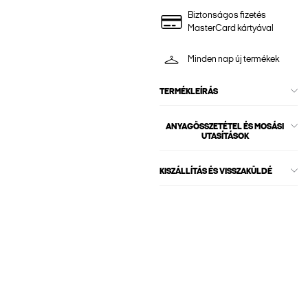
Biztonságos fizetés
MasterCard kártyával
Minden nap új termékek
TERMÉKLEÍRÁS
ANYAGÖSSZETÉTEL ÉS MOSÁSI
UTASÍTÁSOK
KISZÁLLÍTÁS ÉS VISSZAKÜLDÉ