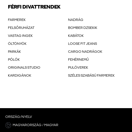
FÉRFI DIVATTRENDEK
FARMEREK
NADRÁG
FELSŐRUHÁZAT
BOMBER DZSEKIK
VASTAG INGEK
KABÁTOK
ÖLTÖNYÖK
LOOSE FIT JEANS
PARKÁK
CARGO NADRÁGOK
PÓLÓK
FEHÉRNEMŰ
ORIGINALS STUDIO
PULÓVEREK
KARDIGÁNOK
SZÉLES SZABÁSÚ FARMEREK
ORSZÁG/NYELV
MAGYARORSZÁG / MAGYAR