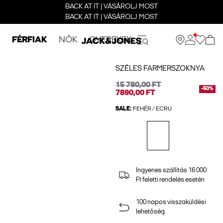
BACK AT IT | VÁSÁROLJ MOST
BACK AT IT | VÁSÁROLJ MOST
FÉRFIAK
NŐK
GYEREKEK
SZÉLES FARMERSZOKNYA
15 780,00 FT
-50%
7890,00 FT
SALE:
FEHÉR / ECRU
Ingyenes szállítás 16 000
Ft feletti rendelés esetén
100 napos visszaküldési
lehetőség