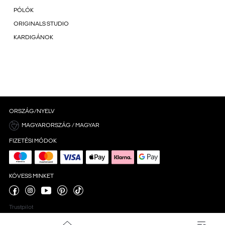
PÓLÓK
ORIGINALS STUDIO
KARDIGÁNOK
ORSZÁG/NYELV
MAGYARORSZÁG / MAGYAR
FIZETÉSI MÓDOK
KÖVESS MINKET
Trustpilot