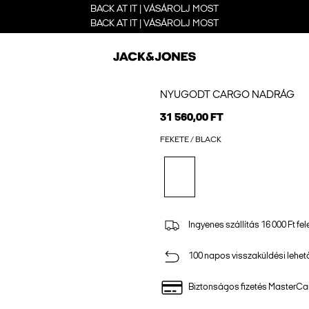
BACK AT IT | VÁSÁROLJ MOST
BACK AT IT | VÁSÁROLJ MOST
NYUGODT CARGO NADRÁG
31 560,00 FT
FEKETE / BLACK
Ingyenes szállítás 16 000 Ft fel
100 napos visszaküldési lehe
Biztonságos fizetés MasterCar