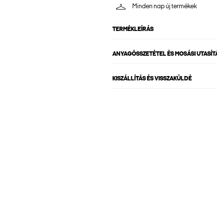
Minden nap új termékek
TERMÉKLEÍRÁS
ANYAGÖSSZETÉTEL ÉS MOSÁSI UTASÍT
KISZÁLLÍTÁS ÉS VISSZAKÜLDÉ