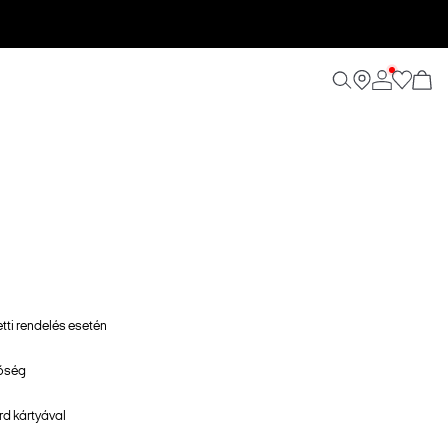
etti rendelés esetén
tőség
d kártyával