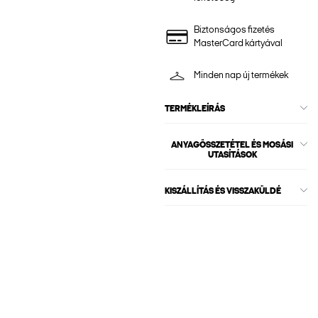
Biztonságos fizetés
MasterCard kártyával
Minden nap új termékek
TERMÉKLEÍRÁS
ANYAGÖSSZETÉTEL ÉS MOSÁSI
UTASÍTÁSOK
KISZÁLLÍTÁS ÉS VISSZAKÜLDÉ