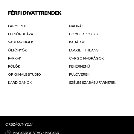
FÉRFI DIVATTRENDEK
FARMEREK
NADRÁG
FELSŐRUHÁZAT
BOMBER DZSEKIK
VASTAG INGEK
KABÁTOK
ÖLTÖNYÖK
LOOSE FIT JEANS
PARKÁK
CARGO NADRÁGOK
PÓLÓK
FEHÉRNEMŰ
ORIGINALS STUDIO
PULÓVEREK
KARDIGÁNOK
SZÉLES SZABÁSÚ FARMEREK
ORSZÁG/NYELV
MAGYARORSZÁG / MAGYAR