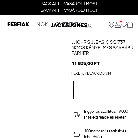
BACK AT IT | VÁSÁROLJ MOST
BACK AT IT | VÁSÁROLJ MOST
FÉRFIAK
NŐK
GYEREKEK
JJICHRIS JJBASIC SQ 737
NOOS KÉNYELMES SZABÁSÚ
FARMER
11 835,00 FT
FEKETE / BLACK DENIM
Ingyenes szállítás 16 000
Ft feletti rendelés esetén
100 napos visszaküldési
lehetőség