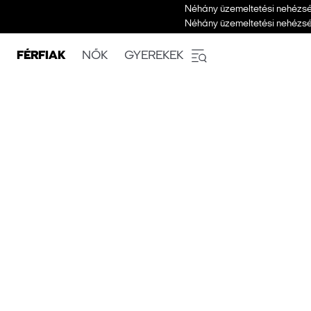
Néhány üzemeltetési nehézség
Néhány üzemeltetési nehézség
FÉRFIAK
NŐK
GYEREKEK