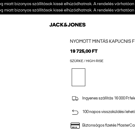
 miatt bizonyos szállítások kissé elhúzódhatnak. A rendelés várhatóan
 miatt bizonyos szállítások kissé elhúzódhatnak. A rendelés várhatóan
NYOMOTT MINTÁS KAPUCNIS 
19 725,00 FT
SZÜRKE / HIGH-RISE
Ingyenes szállítás 16 000 Ft fel
100 napos visszaküldési lehe
Biztonságos fizetés MasterCar