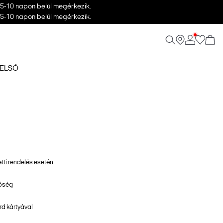
 5-10 napon belül megérkezik.
 5-10 napon belül megérkezik.
FELSŐ
etti rendelés esetén
tőség
d kártyával