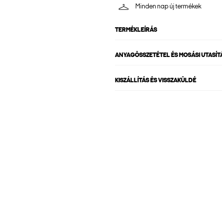
Minden nap új termékek
TERMÉKLEÍRÁS
ANYAGÖSSZETÉTEL ÉS MOSÁSI UTASÍT
KISZÁLLÍTÁS ÉS VISSZAKÜLDÉ