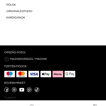
PÓLÓK
ORIGINALS STUDIO
KARDIGÁNOK
ORSZÁG/NYELV
MAGYARORSZÁG / MAGYAR
FIZETÉSI MÓDOK
KÖVESS MINKET
Trustpilot