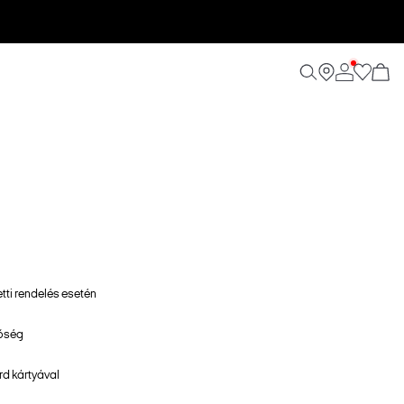
etti rendelés esetén
tőség
d kártyával