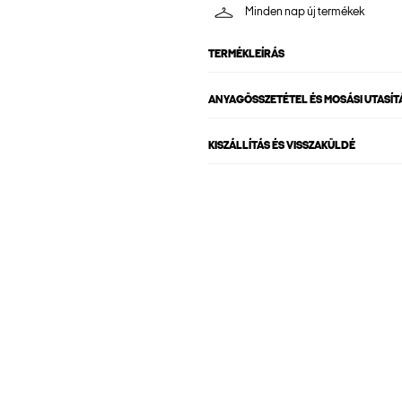
Minden nap új termékek
TERMÉKLEÍRÁS
ANYAGÖSSZETÉTEL ÉS MOSÁSI UTASÍT
KISZÁLLÍTÁS ÉS VISSZAKÜLDÉ