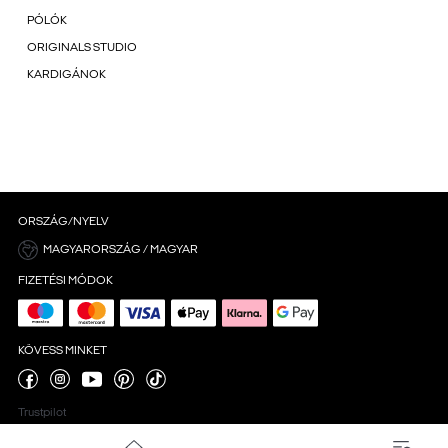
PÓLÓK
ORIGINALS STUDIO
KARDIGÁNOK
ORSZÁG/NYELV
MAGYARORSZÁG / MAGYAR
FIZETÉSI MÓDOK
KÖVESS MINKET
Trustpilot