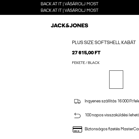
BACK AT IT | VÁSÁROLJ MOST
BACK AT IT | VÁSÁROLJ MOST
PLUS SIZE SOFTSHELL KABÁT
27 615,00 FT
FEKETE / BLACK
Ingyenes szállítás 16 000 Ft fel
100 napos visszaküldési lehe
Biztonságos fizetés MasterCar