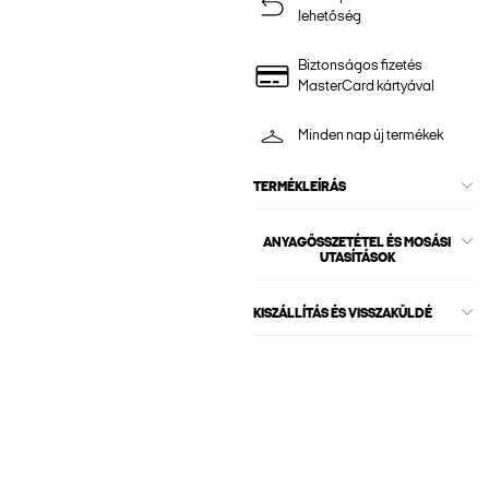
lehetőség
Biztonságos fizetés
MasterCard kártyával
Minden nap új termékek
TERMÉKLEÍRÁS
ANYAGÖSSZETÉTEL ÉS MOSÁSI
UTASÍTÁSOK
KISZÁLLÍTÁS ÉS VISSZAKÜLDÉ