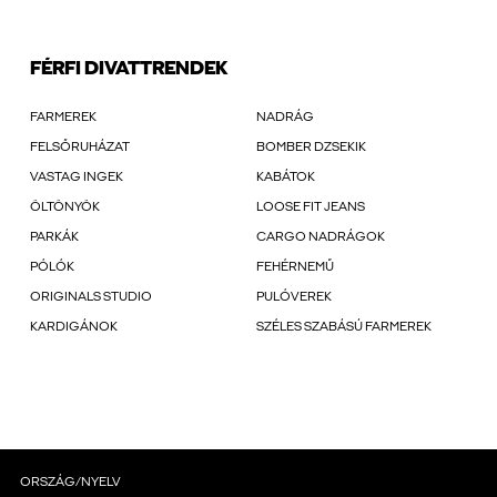
FÉRFI DIVATTRENDEK
FARMEREK
NADRÁG
FELSŐRUHÁZAT
BOMBER DZSEKIK
VASTAG INGEK
KABÁTOK
ÖLTÖNYÖK
LOOSE FIT JEANS
PARKÁK
CARGO NADRÁGOK
PÓLÓK
FEHÉRNEMŰ
ORIGINALS STUDIO
PULÓVEREK
KARDIGÁNOK
SZÉLES SZABÁSÚ FARMEREK
ORSZÁG/NYELV