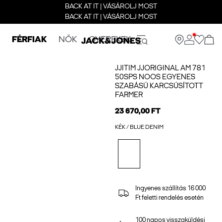
BACK AT IT | VÁSÁROLJ MOST
BACK AT IT | VÁSÁROLJ MOST
FÉRFIAK
NŐK
GYEREKEK
JJITIM JJORIGINAL AM 781
50SPS NOOS EGYENES
SZABÁSÚ KARCSÚSÍTOTT
FARMER
23 670,00 FT
KÉK / BLUE DENIM
Ingyenes szállítás 16 000
Ft feletti rendelés esetén
100 napos visszaküldési