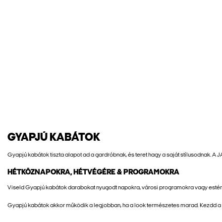
GYAPJÚ KABÁTOK
Gyapjú kabátok tiszta alapot ad a gardróbnak, és teret hagy a saját stílusodnak.
HÉTKÖZNAPOKRA, HÉTVÉGÉRE & PROGRAMOKRA
Viseld Gyapjú kabátok darabokat nyugodt napokra, városi programokra vagy estére
Gyapjú kabátok akkor működik a legjobban, ha a look természetes marad. Kezdd a