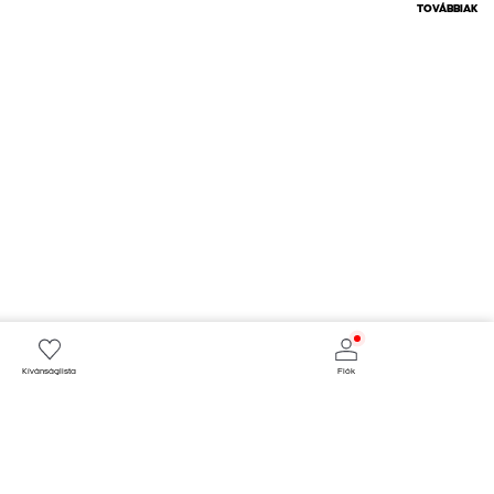
TOVÁBBIAK
Kívánságlista
Fiók