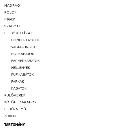
NADRÁG
PÓLÓK
INGEK
SZABOTT
FELSŐRUHÁZAT
BOMBER DZSEKIK
VASTAG INGEK
BŐRKABÁTOK
FARMERKABÁTOK
MELLÉNYEK
PUFIKABÁTOK
PARKÁK
KABÁTOK
PULÓVEREK
KÖTÖTT DARABOK
FEHÉRNEMŰ
ZOKNIK
TARTOMÁNY