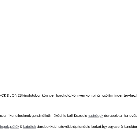
 A JACK & JONES kínálatában könnyen hordható, könnyen kombinálható & minden tervhez 
, amikor a looknak gond nélkül működnie kell. Kezdd a
nadrágok
darabokkal, ha továb
ingek
,
pólók
&
kabátok
darabokkal, ha tovább építenéd a lookot. Így egyszerű, karakte