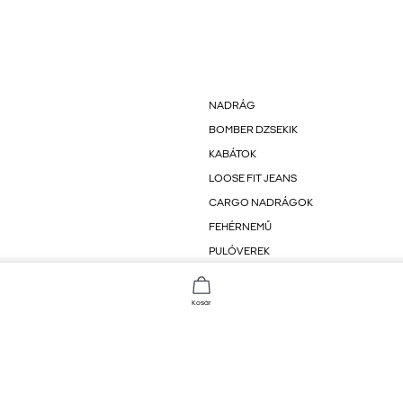
NADRÁG
BOMBER DZSEKIK
KABÁTOK
LOOSE FIT JEANS
CARGO NADRÁGOK
FEHÉRNEMŰ
PULÓVEREK
SZÉLES SZABÁSÚ FARMEREK
Kosár