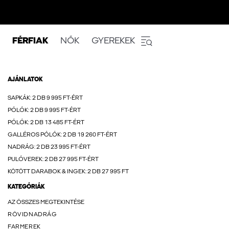
FÉRFIAK
NŐK
GYEREKEK
AJÁNLATOK
SAPKÁK: 2 DB 9 995 FT-ÉRT
PÓLÓK: 2 DB 9 995 FT-ÉRT
PÓLÓK: 2 DB 13 485 FT-ÉRT
GALLÉROS PÓLÓK: 2 DB 19 260 FT-ÉRT
NADRÁG: 2 DB 23 995 FT-ÉRT
PULÓVEREK: 2 DB 27 995 FT-ÉRT
KÖTÖTT DARABOK & INGEK: 2 DB 27 995 FT
KATEGÓRIÁK
AZ ÖSSZES MEGTEKINTÉSE
RÖVIDNADRÁG
FARMEREK