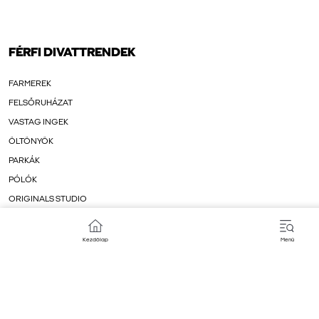
FÉRFI DIVATTRENDEK
FARMEREK
FELSŐRUHÁZAT
VASTAG INGEK
ÖLTÖNYÖK
PARKÁK
PÓLÓK
ORIGINALS STUDIO
KARDIGÁNOK
Kezdőlap
Menü