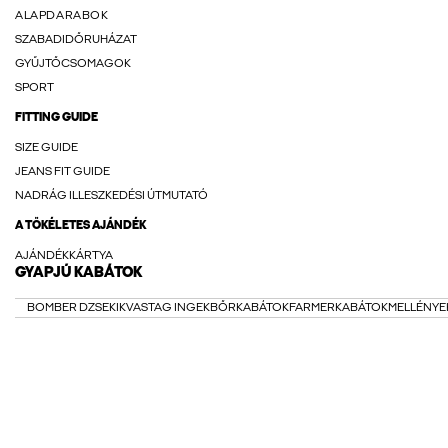
ALAPDARABOK
SZABADIDŐRUHÁZAT
GYŰJTŐCSOMAGOK
SPORT
FITTING GUIDE
SIZE GUIDE
JEANS FIT GUIDE
NADRÁG ILLESZKEDÉSI ÚTMUTATÓ
A TÖKÉLETES AJÁNDÉK
AJÁNDÉKKÁRTYA
GYAPJÚ KABÁTOK
BOMBER DZSEKIK
VASTAG INGEK
BŐRKABÁTOK
FARMERKABÁTOK
MELLÉNYE