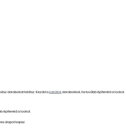
kész darabokat találsz. Kezdd a
kabátok
darabokkal, ha tovább építenéd a lookot.
b építenéd a lookot.
res alapot kapsz.