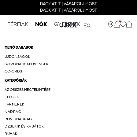
BACK AT IT | VÁSÁROLJ MOST
BACK AT IT | VÁSÁROLJ MOST
FÉRFIAK
NŐK
GYEREKEK
MENŐ DARABOK
ÚJDONSÁGOK
SZEZONÁLIS KEDVENCEK
CO-ORDS
KATEGÓRIÁK
AZ ÖSSZES MEGTEKINTÉSE
FELSŐK
FARMEREK
NADRÁG
RÖVIDNADRÁG
DZSEKIK ÉS KABÁTOK
RUHÁK