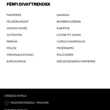
FÉRFI DIVATTRENDEK
FARMEREK
NADRÁG
FELSŐRUHÁZAT
BOMBER DZSEKIK
VASTAG INGEK
KABÁTOK
ÖLTÖNYÖK
LOOSE FIT JEANS
PARKÁK
CARGO NADRÁGOK
PÓLÓK
FEHÉRNEMŰ
ORIGINALS STUDIO
PULÓVEREK
KARDIGÁNOK
SZÉLES SZABÁSÚ FARMEREK
ORSZÁG/NYELV
MAGYARORSZÁG / MAGYAR