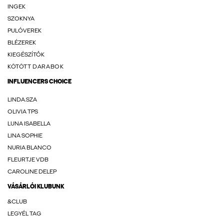
INGEK
SZOKNYA
PULÓVEREK
BLÉZEREK
KIEGÉSZÍTŐK
KÖTÖTT DARABOK
INFLUENCERS CHOICE
LINDA.SZA
OLIVIA TPS
LUNA ISABELLA
LINA SOPHIE
NURIA BLANCO
FLEURTJE VDB
CAROLINE DELEP
VÁSÁRLÓI KLUBUNK
&CLUB
LEGYÉL TAG