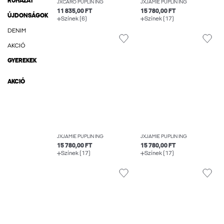
RUHÁZAT
JXCARO PUPLIN ING
JXJAMIE PUPLIN ING
11 835,00 FT
15 780,00 FT
ÚJDONSÁGOK
Színek (6)
Színek (17)
DENIM
AKCIÓ
GYEREKEK
AKCIÓ
JXJAMIE PUPLIN ING
JXJAMIE PUPLIN ING
15 780,00 FT
15 780,00 FT
Színek (17)
Színek (17)