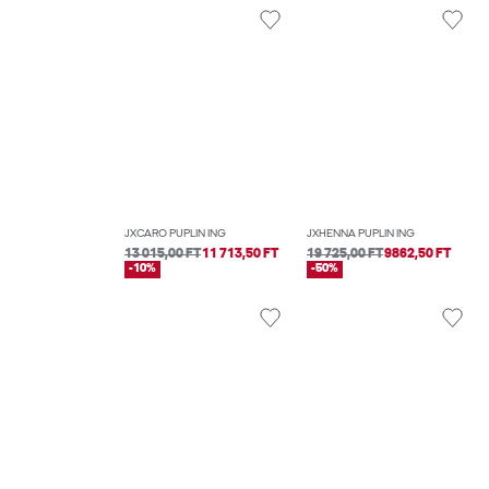
JXCARO PUPLIN ING
JXHENNA PUPLIN ING
13 015,00 FT
11 713,50 FT
19 725,00 FT
9862,50 FT
-10%
-50%