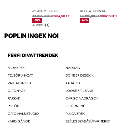
JXCARO PUPLIN ING
JXBELLA PUPLIN ING
11 835,00 FT
8284,50 FT
19 725,00 FT
9862,50 FT
-30%
-50%
Színek (1)
POPLIN INGEK NŐI
FÉRFI DIVATTRENDEK
FARMEREK
NADRÁG
FELSŐRUHÁZAT
BOMBER DZSEKIK
VASTAG INGEK
KABÁTOK
ÖLTÖNYÖK
LOOSE FIT JEANS
PARKÁK
CARGO NADRÁGOK
PÓLÓK
FEHÉRNEMŰ
ORIGINALS STUDIO
PULÓVEREK
KARDIGÁNOK
SZÉLES SZABÁSÚ FARMEREK