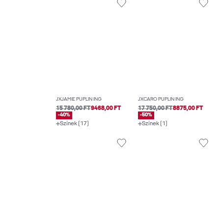
JXJAMIE PUPLIN ING
JXCARO PUPLIN ING
15 780,00 FT
9468,00 FT
17 750,00 FT
8875,00 FT
-40%
-50%
Színek (17)
Színek (1)