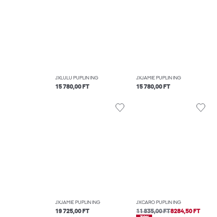
JXLULU PUPLIN ING
JXJAMIE PUPLIN ING
15 780,00 FT
15 780,00 FT
JXJAMIE PUPLIN ING
JXCARO PUPLIN ING
19 725,00 FT
11 835,00 FT
8284,50 FT