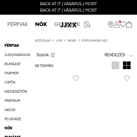
BACK AT IT | VÁSÁROLJ MOST
BACK AT IT | VÁSÁROLJ MOST
FÉRFIAK
NŐK
GYEREKEK
KEZDŐLAP
JJXX
INGEK
POPLIN INGEK NŐI
FÉRFIAK
ÚJDONSÁGOK
RENDEZÉS
RUHÁZAT
38 TERMÉK
FARMER
CIPŐK
KIEGÉSZÍTŐK
PREMIUM
AKCIÓ
PLUS SIZE
NŐK