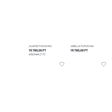
JXJAMIE PUPLIN ING
JXBELLA PUPLIN ING
15 780,00 FT
15 780,00 FT
Színek (17)