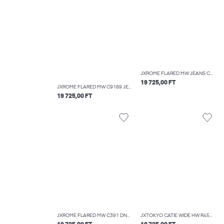
JXROME FLARED MW JEANS C249 DNM NOOS
19 725,00 FT
JXROME FLARED MW C9189 JEANS DNM NOOS
19 725,00 FT
JXROME FLARED MW C391 DNM NOOS
JXTOKYO CATIE WIDE HW R456 DNM