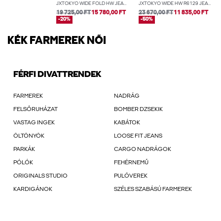
JXTOKYO WIDE FOLD HW JEANS R254 DNM
JXTOKYO WIDE HW R6129 JEANS DNM NOOS
19 725,00 FT
15 780,00 FT
23 670,00 FT
11 835,00 FT
-20%
-50%
KÉK FARMEREK NŐI
FÉRFI DIVATTRENDEK
FARMEREK
NADRÁG
FELSŐRUHÁZAT
BOMBER DZSEKIK
VASTAG INGEK
KABÁTOK
ÖLTÖNYÖK
LOOSE FIT JEANS
PARKÁK
CARGO NADRÁGOK
PÓLÓK
FEHÉRNEMŰ
ORIGINALS STUDIO
PULÓVEREK
KARDIGÁNOK
SZÉLES SZABÁSÚ FARMEREK