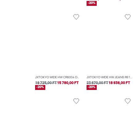
-20%
JXTOKYO WIDE HW CR6004 DNM NOOS
JXTOKYO WIDE HW JEANS R6167 DNM NOOS
19 725,00 FT
15 780,00 FT
23 670,00 FT
18 936,00 FT
-20%
-20%