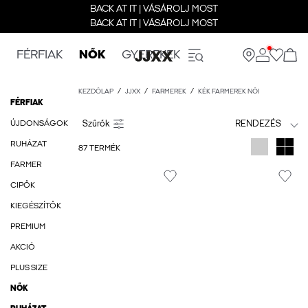
BACK AT IT | VÁSÁROLJ MOST
BACK AT IT | VÁSÁROLJ MOST
FÉRFIAK
NŐK
GYEREKEK
KEZDŐLAP
JJXX
FARMEREK
KÉK FARMEREK NŐI
FÉRFIAK
ÚJDONSÁGOK
RENDEZÉS
RUHÁZAT
87 TERMÉK
FARMER
CIPŐK
KIEGÉSZÍTŐK
PREMIUM
AKCIÓ
PLUS SIZE
NŐK