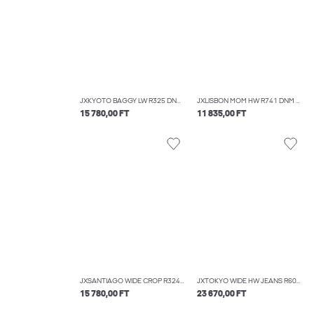
JXKYOTO BAGGY LW R325 DNM SN
JXLISBON MOM HW R741 DNM NOOS
15 780,00 FT
11 835,00 FT
JXSANTIAGO WIDE CROP R324 DNM LN
JXTOKYO WIDE HW JEANS R6078 DNM NOOS
15 780,00 FT
23 670,00 FT