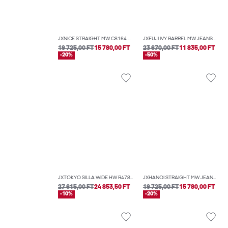
JXNICE STRAIGHT MW C8164 DNM NOOS
JXFUJI IVY BARREL MW JEANS R295 DNM
19 725,00 FT
15 780,00 FT
23 670,00 FT
11 835,00 FT
-20%
-50%
JXTOKYO SILLA WIDE HW R478 DNM LN
JXHANOI STRAIGHT MW JEANS C252 DNM NOOS
27 615,00 FT
24 853,50 FT
19 725,00 FT
15 780,00 FT
-10%
-20%