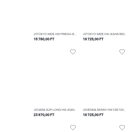
JXTOKYO WIDE HW MR6004 B DNM NOOS
JXTOKYO WIDE HW JEANS R6084 DNM LN
15 780,00 FT
19 725,00 FT
JXCIARA SLIM LONG HW JEANS C107 DNM
JXVIENNA SKINNY HW CSE1006 DNM NOOS
23 670,00 FT
19 725,00 FT