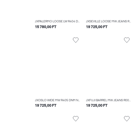
JXPALERMO LOOSE LW R404 DNM NOOS
JXSEVILLE LOOSE MW JEANS R232 DNM NOOS
15 780,00 FT
19 725,00 FT
JXOSLO WIDE MW R405 DNM NOOS
JXFUJI BARREL MW JEANS R004 DNM NOOS
19 725,00 FT
19 725,00 FT