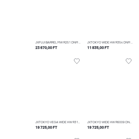
JXFUJI BARREL MW R251 DNM NOOS
JXTOKYO WIDE HW R354 DNM NOOS
23 670,00 FT
11 835,00 FT
JXTOKYO VEGA WIDE HW R317 DNM SN
JXTOKYO WIDE HW R6009 DNM NOOS
19 725,00 FT
19 725,00 FT