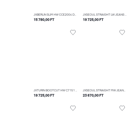
JXBERLIN SLIM HW CCE2004 DNM NOOS
JXSEOUL STRAIGHT LW JEANS R3058 DNM NOOS
15 780,00 FT
19 725,00 FT
JXTURIN BOOTCUT HW C7151 JEANS DNM LN
JXSEOUL STRAIGHT MW JEANS CR3011
19 725,00 FT
23 670,00 FT