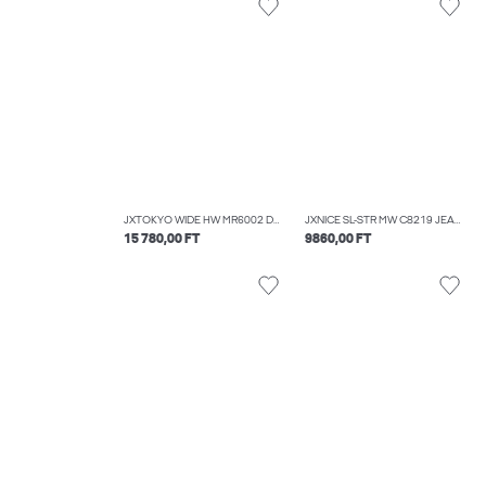
JXTOKYO WIDE HW MR6002 DNM NOOS
JXNICE SL-STR MW C8219 JEANS DNM NOOS
15 780,00 FT
9860,00 FT