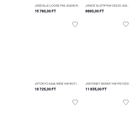
JXSEVILLE LOOSE MW JEANS R001 DNM NOOS
JXNICE SL-STR MW C8220 JEANS DNM NOOS
15 780,00 FT
9860,00 FT
JXTOKYO KAIA WIDE HW R431 DNM
JXSYDNEY SKINNY HW MS1003 DNM NOOS
19 725,00 FT
11 835,00 FT