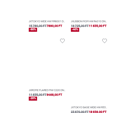
JXTOKYO WIDE HW MR6001 DNM NOOS
JXLISBON MOM HW R4010 DNM NOOS
15 780,00 FT
7890,00 FT
19 725,00 FT
11 835,00 FT
-50%
-40%
JXROME FLARED MW C220 DNM NOOS
11 835,00 FT
9468,00 FT
-20%
JXTOKYO SAGE WIDE HW R336 DNM
23 670,00 FT
18 936,00 FT