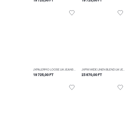
19 725,00 FT
19 725,00 FT
JXPALERMO LOOSE LW JEANS R230 DNM LN
JXPIXI WIDE LINEN BLEND LW JEANS DNM
19 725,00 FT
23 670,00 FT