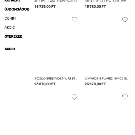
RUHÁZAT
JXROME FLARED MW C248 DNM NOOS
JXFUJI BARREL MW R200 DNM NOOS
19 725,00 FT
15 780,00 FT
ÚJDONSÁGOK
DENIM
AKCIÓ
GYEREKEK
AKCIÓ
JXOSLO BREE WIDE MW R583 DNM
JXWHROME FLARED MW C9187 JEANS DNM
23 670,00 FT
23 670,00 FT