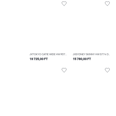
JXTOKYO CATIE WIDE HW R379 DNM
JXSYDNEY SKINNY HW S774 DNM NOOS
19 725,00 FT
15 780,00 FT