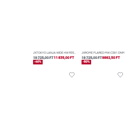
JXTOKYO LANJA WIDE HW R350 DNM
JXROME FLARED MW C381 DNM
19 725,00 FT
11 835,00 FT
19 725,00 FT
9862,50 FT
-40%
-50%