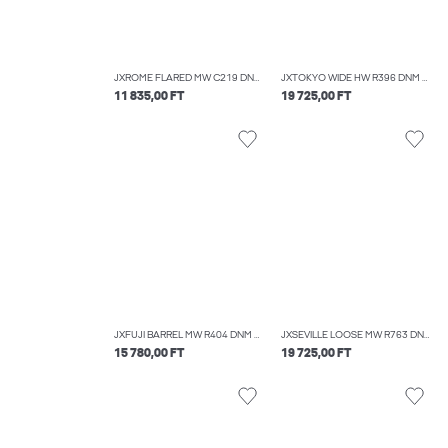
JXROME FLARED MW C219 DNM NOOS
JXTOKYO WIDE HW R396 DNM NOOS
11 835,00 FT
19 725,00 FT
JXFUJI BARREL MW R404 DNM NOOS
JXSEVILLE LOOSE MW R763 DNM NOOS
15 780,00 FT
19 725,00 FT