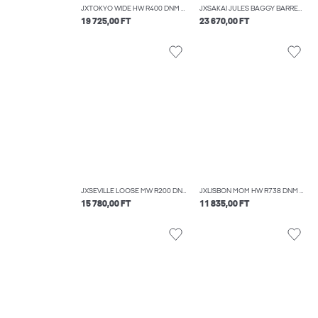
JXTOKYO WIDE HW R400 DNM NOOS
JXSAKAI JULES BAGGY BARREL MW R550 DNM
19 725,00 FT
23 670,00 FT
JXSEVILLE LOOSE MW R200 DNM NOOS
JXLISBON MOM HW R738 DNM NOOS
15 780,00 FT
11 835,00 FT