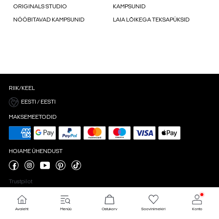
ORIGINALS STUDIO
KAMPSUNID
NÖÖBITAVAD KAMPSUNID
LAIA LÕIKEGA TEKSAPÜKSID
RIIK/KEEL
EESTI / EESTI
MAKSEMEETODID
HOIAME ÜHENDUST
Trustpilot
Avaleht
Menüü
Ostukorv
Soovinimekiri
Konto
Küpsiste seaded