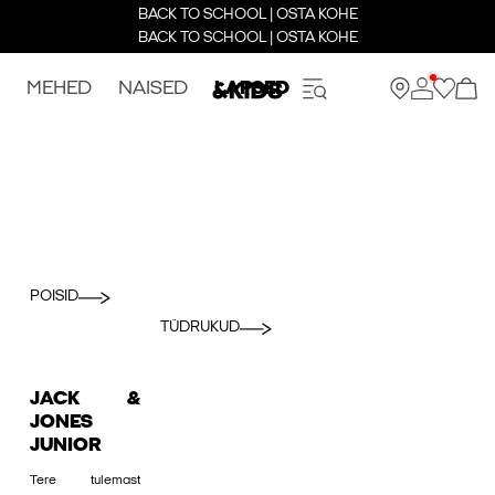
BACK TO SCHOOL | OSTA KOHE
BACK TO SCHOOL | OSTA KOHE
MEHED
NAISED
LAPSED
POISID
TÜDRUKUD
JACK &
JONES
JUNIOR
Tere tulemast