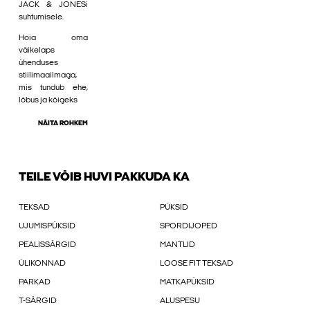
JACK & JONESi
suhtumisele.
Hoia oma
väikelaps
ühenduses
stiilimaailmaga,
mis tundub ehe,
lõbus ja kõigeks
NÄITA ROHKEM
TEILE VÕIB HUVI PAKKUDA KA
TEKSAD
PÜKSID
UJUMISPÜKSID
SPORDIJOPED
PEALISSÄRGID
MANTLID
ÜLIKONNAD
LOOSE FIT TEKSAD
PARKAD
MATKAPÜKSID
T-SÄRGID
ALUSPESU