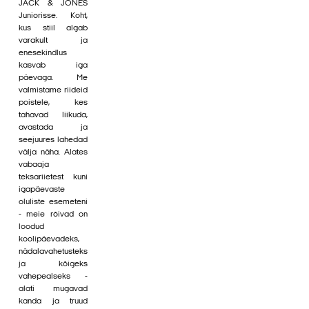
JACK & JONES
Juniorisse. Koht,
kus stiil algab
varakult ja
enesekindlus
kasvab iga
päevaga. Me
valmistame riideid
poistele, kes
tahavad liikuda,
avastada ja
seejuures lahedad
välja näha. Alates
vabaaja
teksariietest kuni
igapäevaste
oluliste esemeteni
- meie rõivad on
loodud
koolipäevadeks,
nädalavahetusteks
ja kõigeks
vahepealseks -
alati mugavad
kanda ja truud