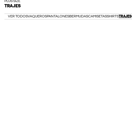
PLUS SIZE
TRAJES
VER TODOS
VAQUEROS
PANTALONES
BERMUDAS
CAMISETAS
SHIRTS
TRAJES