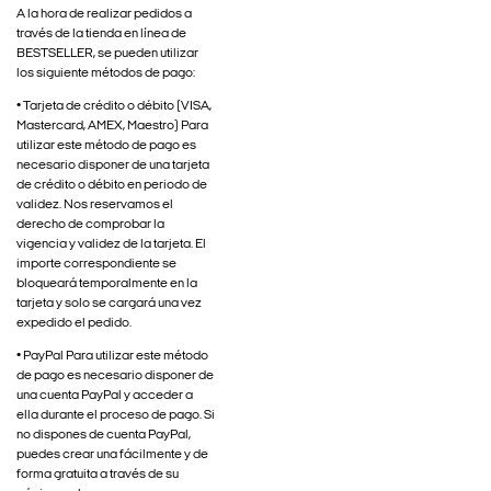
A la hora de realizar pedidos a
través de la tienda en línea de
BESTSELLER, se pueden utilizar
los siguiente métodos de pago:
• Tarjeta de crédito o débito (VISA,
Mastercard, AMEX, Maestro) Para
utilizar este método de pago es
necesario disponer de una tarjeta
de crédito o débito en periodo de
validez. Nos reservamos el
derecho de comprobar la
vigencia y validez de la tarjeta. El
importe correspondiente se
bloqueará temporalmente en la
tarjeta y solo se cargará una vez
expedido el pedido.
• PayPal Para utilizar este método
de pago es necesario disponer de
una cuenta PayPal y acceder a
ella durante el proceso de pago. Si
no dispones de cuenta PayPal,
puedes crear una fácilmente y de
forma gratuita a través de su