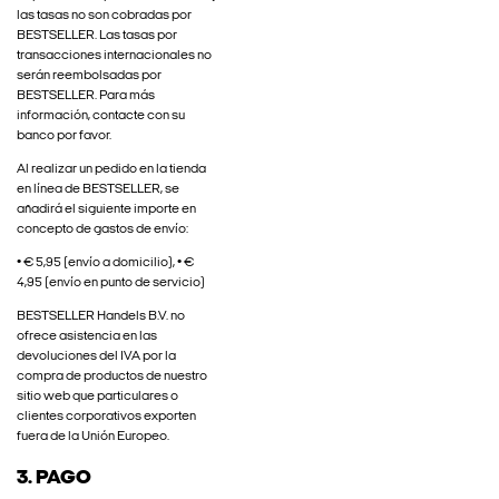
las tasas no son cobradas por
BESTSELLER. Las tasas por
transacciones internacionales no
serán reembolsadas por
BESTSELLER. Para más
información, contacte con su
banco por favor.
Al realizar un pedido en la tienda
en línea de BESTSELLER, se
añadirá el siguiente importe en
concepto de gastos de envío:
• € 5,95 (envío a domicilio), • €
4,95 (envío en punto de servicio)
BESTSELLER Handels B.V. no
ofrece asistencia en las
devoluciones del IVA por la
compra de productos de nuestro
sitio web que particulares o
clientes corporativos exporten
fuera de la Unión Europeo.
3. PAGO