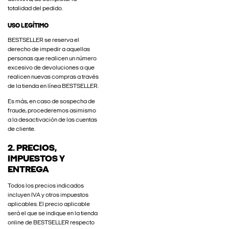
totalidad del pedido.
USO LEGÍTIMO
BESTSELLER se reserva el
derecho de impedir a aquellas
personas que realicen un número
excesivo de devoluciones a que
realicen nuevas compras a través
de la tienda en línea BESTSELLER.
Es más, en caso de sospecha de
fraude, procederemos asimismo
a la desactivación de las cuentas
de cliente.
2. PRECIOS,
IMPUESTOS Y
ENTREGA
Todos los precios indicados
incluyen IVA y otros impuestos
aplicables. El precio aplicable
será el que se indique en la tienda
online de BESTSELLER respecto