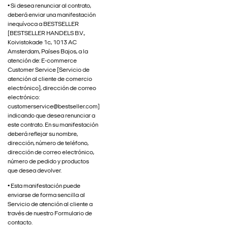
• Si desea renunciar al contrato,
deberá enviar una manifestación
inequívoca a BESTSELLER
[BESTSELLER HANDELS B.V.,
Koivistokade 1c, 1013 AC
Amsterdam, Países Bajos, a la
atención de: E-commerce
Customer Service [Servicio de
atención al cliente de comercio
electrónico], dirección de correo
electrónico:
customerservice@bestseller.com]
indicando que desea renunciar a
este contrato. En su manifestación
deberá reflejar su nombre,
dirección, número de teléfono,
dirección de correo electrónico,
número de pedido y productos
que desea devolver.
• Esta manifestación puede
enviarse de forma sencilla al
Servicio de atención al cliente a
través de nuestro Formulario de
contacto.