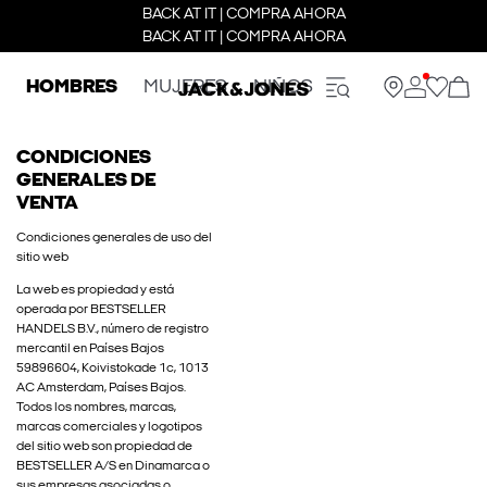
BACK AT IT | COMPRA AHORA
BACK AT IT | COMPRA AHORA
HOMBRES
MUJERES
NIÑOS
CONDICIONES
GENERALES DE
VENTA
Condiciones generales de uso del
sitio web
La web es propiedad y está
operada por BESTSELLER
HANDELS B.V., número de registro
mercantil en Países Bajos
59896604, Koivistokade 1c, 1013
AC Amsterdam, Países Bajos.
Todos los nombres, marcas,
marcas comerciales y logotipos
del sitio web son propiedad de
BESTSELLER A/S en Dinamarca o
sus empresas asociadas o