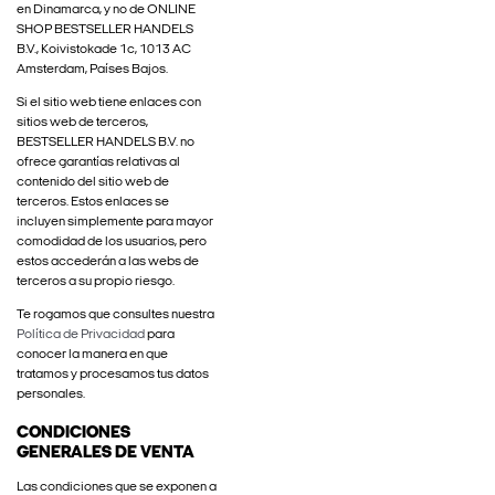
en Dinamarca, y no de ONLINE
SHOP BESTSELLER HANDELS
B.V., Koivistokade 1c, 1013 AC
Amsterdam, Países Bajos.
Si el sitio web tiene enlaces con
sitios web de terceros,
BESTSELLER HANDELS B.V. no
ofrece garantías relativas al
contenido del sitio web de
terceros. Estos enlaces se
incluyen simplemente para mayor
comodidad de los usuarios, pero
estos accederán a las webs de
terceros a su propio riesgo.
Te rogamos que consultes nuestra
Política de Privacidad
para
conocer la manera en que
tratamos y procesamos tus datos
personales.
CONDICIONES
GENERALES DE VENTA
Las condiciones que se exponen a