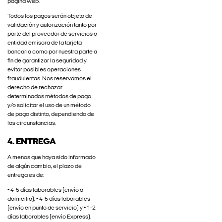
página web.
Todos los pagos serán objeto de
validación y autorización tanto por
parte del proveedor de servicios o
entidad emisora de la tarjeta
bancaria como por nuestra parte a
fin de garantizar la seguridad y
evitar posibles operaciones
fraudulentas. Nos reservamos el
derecho de rechazar
determinados métodos de pago
y/o solicitar el uso de un método
de pago distinto, dependiendo de
las circunstancias.
4. ENTREGA
A menos que haya sido informado
de algún cambio, el plazo de
entrega es de:
• 4-5 días laborables (envío a
domicilio), • 4-5 días laborables
(envío en punto de servicio) y • 1-2
días laborables (envío Express).