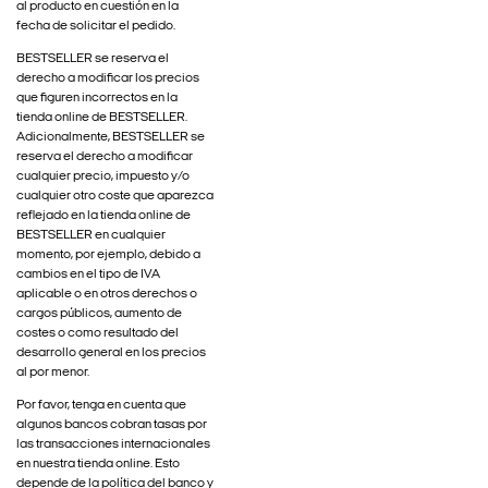
al producto en cuestión en la
fecha de solicitar el pedido.
BESTSELLER se reserva el
derecho a modificar los precios
que figuren incorrectos en la
tienda online de BESTSELLER.
Adicionalmente, BESTSELLER se
reserva el derecho a modificar
cualquier precio, impuesto y/o
cualquier otro coste que aparezca
reflejado en la tienda online de
BESTSELLER en cualquier
momento, por ejemplo, debido a
cambios en el tipo de IVA
aplicable o en otros derechos o
cargos públicos, aumento de
costes o como resultado del
desarrollo general en los precios
al por menor.
Por favor, tenga en cuenta que
algunos bancos cobran tasas por
las transacciones internacionales
en nuestra tienda online. Esto
depende de la política del banco y