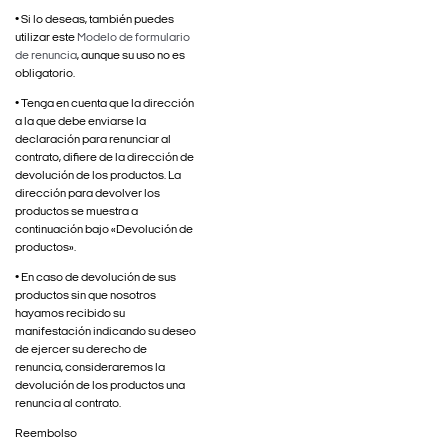
• Si lo deseas, también puedes
utilizar este
Modelo de formulario
de renuncia
, aunque su uso no es
obligatorio.
• Tenga en cuenta que la dirección
a la que debe enviarse la
declaración para renunciar al
contrato, difiere de la dirección de
devolución de los productos. La
dirección para devolver los
productos se muestra a
continuación bajo «Devolución de
productos».
• En caso de devolución de sus
productos sin que nosotros
hayamos recibido su
manifestación indicando su deseo
de ejercer su derecho de
renuncia, consideraremos la
devolución de los productos una
renuncia al contrato.
Reembolso