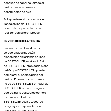
después de haber solicitado el
pedido no constituirá una
confirmación de este.
Solo puede realizar compras en la
tienda online de BESTSELLER
como cliente particular; no se
realizan ventas a empresas.
ENVÍOS DESDE LA TIENDA
En caso de que los artículos
seleccionados no estén
disponibles en la tienda en línea
de BESTSELLER, una tienda física
de BESTSELLER (propiedad plena
del Grupo BESTSELLER) puede
completar el pedido/parte del
pedido. En esos casos, la tienda
física de BESTSELLER, en lugar de
BESTSELLER, se hace cargo del
pedido/parte del pedido como si
fuera una venta directa.
BESTSELLER asume todos los
riesgos y es responsable, en
definitiva, de completar la