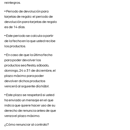
reintegros.
• Periodo de devolución para
tarjetas de regalo: el periodo de
devolución para tarjetas de regalo
es de 14 días.
• Este periodo se calcula a partir
de la fecha en la que usted recibe
los productos.
• En caso de que la última fecha
para poder devolver los
productos sea fiesta, sábado,
domingo, 24 o 31 de diciembre, el
plazo máximo para poder
devolver dichos productos
vencerá al siguiente día hábil.
• Este plazo se respetará si usted
ha enviado un mensaje en el que
indica que quiere hacer uso de su
derecho de renuncia antes de que
venza el plazo máximo.
¿Cómo renunciar al contrato?