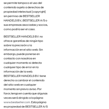
se permite tampoco el uso del
contenido sujeto a derechos de
propiedad intelectual (copyright)
sin permiso de BESTSELLER
HANDELS B.V., BESTSELLER A/S o
sus empresas asociadas y socios,
como podría ser el caso.
BESTSELLER HANDELS B.V. no
ofrece garantías de ningún tipo
sobre la precisión o la
información en el sitio web. Sin
embargo, puede ponerse en
contacto con nosotros en
cualquier momento si detecta
cualquier tipo de error en la
información de la web.
BESTSELLER HANDELS B.V. tiene
derecho a cambiar el contenido
del sitio web en cualquier
momento sin previo aviso. Por
favor, tenga en cuenta que algunas
veces será dirigido a la página
www.bestseller.com
. Esta página
es propiedad de BESTSELLER A/S