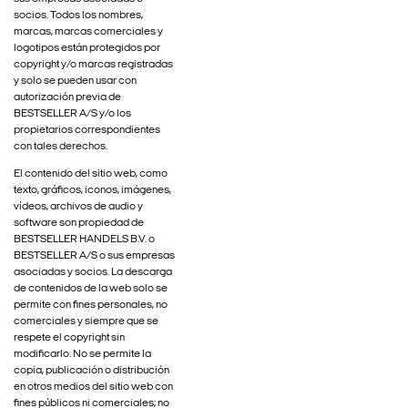
socios. Todos los nombres,
marcas, marcas comerciales y
logotipos están protegidos por
copyright y/o marcas registradas
y solo se pueden usar con
autorización previa de
BESTSELLER A/S y/o los
propietarios correspondientes
con tales derechos.
El contenido del sitio web, como
texto, gráficos, iconos, imágenes,
vídeos, archivos de audio y
software son propiedad de
BESTSELLER HANDELS B.V. o
BESTSELLER A/S o sus empresas
asociadas y socios. La descarga
de contenidos de la web solo se
permite con fines personales, no
comerciales y siempre que se
respete el copyright sin
modificarlo. No se permite la
copia, publicación o distribución
en otros medios del sitio web con
fines públicos ni comerciales; no