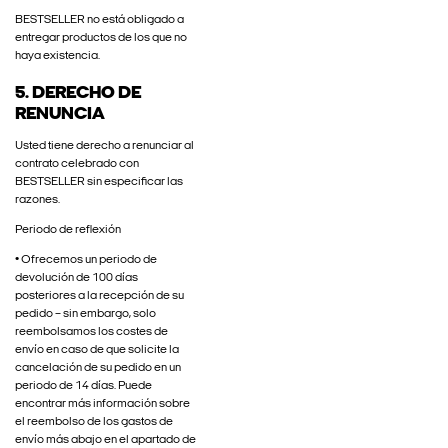
BESTSELLER no está obligado a
entregar productos de los que no
haya existencia.
5. DERECHO DE
RENUNCIA
Usted tiene derecho a renunciar al
contrato celebrado con
BESTSELLER sin especificar las
razones.
Periodo de reflexión
• Ofrecemos un periodo de
devolución de 100 días
posteriores a la recepción de su
pedido – sin embargo, solo
reembolsamos los costes de
envío en caso de que solicite la
cancelación de su pedido en un
periodo de 14 días. Puede
encontrar más información sobre
el reembolso de los gastos de
envío más abajo en el apartado de