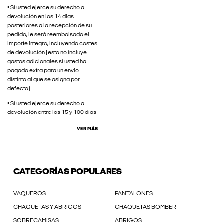
• Si usted ejerce su derecho a
devolución en los 14 días
posteriores a la recepción de su
pedido, le será reembolsado el
importe íntegro, incluyendo costes
de devolución (esto no incluye
gastos adicionales si usted ha
pagado extra para un envío
distinto al que se asigna por
defecto).
• Si usted ejerce su derecho a
devolución entre los 15 y 100 días
VER MÁS
CATEGORÍAS POPULARES
VAQUEROS
PANTALONES
CHAQUETAS Y ABRIGOS
CHAQUETAS BOMBER
SOBRECAMISAS
ABRIGOS