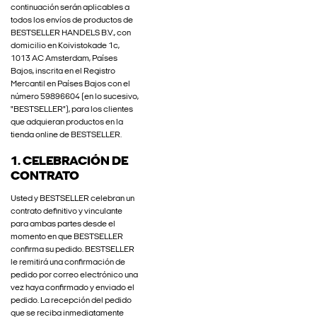
continuación serán aplicables a
todos los envíos de productos de
BESTSELLER HANDELS B.V., con
domicilio en Koivistokade 1c,
1013 AC Amsterdam, Países
Bajos, inscrita en el Registro
Mercantil en Países Bajos con el
número 59896604 (en lo sucesivo,
"BESTSELLER"), para los clientes
que adquieran productos en la
tienda online de BESTSELLER.
1. CELEBRACIÓN DE
CONTRATO
Usted y BESTSELLER celebran un
contrato definitivo y vinculante
para ambas partes desde el
momento en que BESTSELLER
confirma su pedido. BESTSELLER
le remitirá una confirmación de
pedido por correo electrónico una
vez haya confirmado y enviado el
pedido. La recepción del pedido
que se reciba inmediatamente