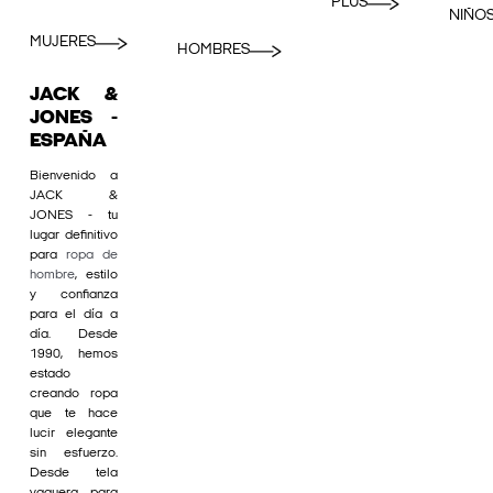
PLUS
NIÑO
MUJERES
HOMBRES
JACK &
JONES -
ESPAÑA
Bienvenido a
JACK &
JONES - tu
lugar definitivo
para
ropa de
hombre
, estilo
y confianza
para el día a
día. Desde
1990, hemos
estado
creando ropa
que te hace
lucir elegante
sin esfuerzo.
Desde tela