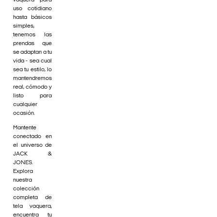
vaquera para
uso cotidiano
hasta básicos
simples,
tenemos las
prendas que
se adaptan a tu
vida - sea cual
sea tu estilo, lo
mantendremos
real, cómodo y
listo para
cualquier
ocasión.
Mantente
conectado en
el universo de
JACK &
JONES.
Explora
nuestra
colección
completa de
tela vaquera,
encuentra tu