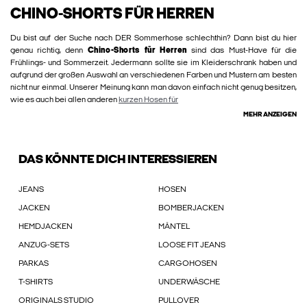
CHINO-SHORTS FÜR HERREN
Du bist auf der Suche nach DER Sommerhose schlechthin? Dann bist du hier
genau richtig, denn
Chino-Shorts für Herren
sind das Must-Have für die
Frühlings- und Sommerzeit. Jedermann sollte sie im Kleiderschrank haben und
aufgrund der großen Auswahl an verschiedenen Farben und Mustern am besten
nicht nur einmal. Unserer Meinung kann man davon einfach nicht genug besitzen,
wie es auch bei allen anderen
kurzen Hosen für
MEHR ANZEIGEN
DAS KÖNNTE DICH INTERESSIEREN
JEANS
HOSEN
JACKEN
BOMBERJACKEN
HEMDJACKEN
MÄNTEL
ANZUG-SETS
LOOSE FIT JEANS
PARKAS
CARGOHOSEN
T-SHIRTS
UNDERWÄSCHE
ORIGINALS STUDIO
PULLOVER