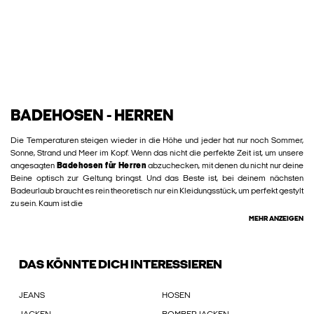
BADEHOSEN - HERREN
Die Temperaturen steigen wieder in die Höhe und jeder hat nur noch Sommer,
Sonne, Strand und Meer im Kopf. Wenn das nicht die perfekte Zeit ist, um unsere
angesagten
Badehosen für Herren
abzuchecken, mit denen du nicht nur deine
Beine optisch zur Geltung bringst. Und das Beste ist, bei deinem nächsten
Badeurlaub braucht es rein theoretisch nur ein Kleidungsstück, um perfekt gestylt
zu sein. Kaum ist die
MEHR ANZEIGEN
DAS KÖNNTE DICH INTERESSIEREN
JEANS
HOSEN