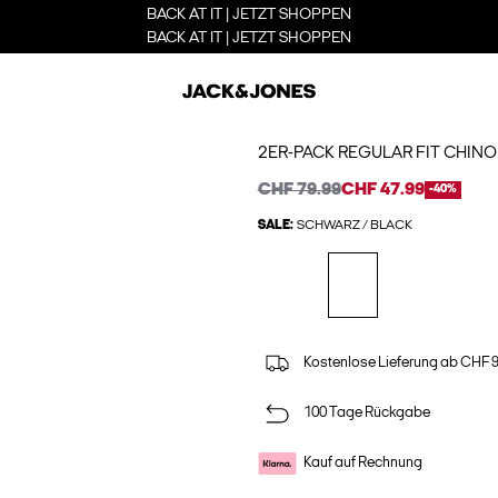
BACK AT IT | JETZT SHOPPEN
BACK AT IT | JETZT SHOPPEN
2ER-PACK REGULAR FIT CHIN
CHF 79.99
CHF 47.99
-40%
SALE:
SCHWARZ / BLACK
Kostenlose Lieferung ab CHF 
100 Tage Rückgabe
Kauf auf Rechnung