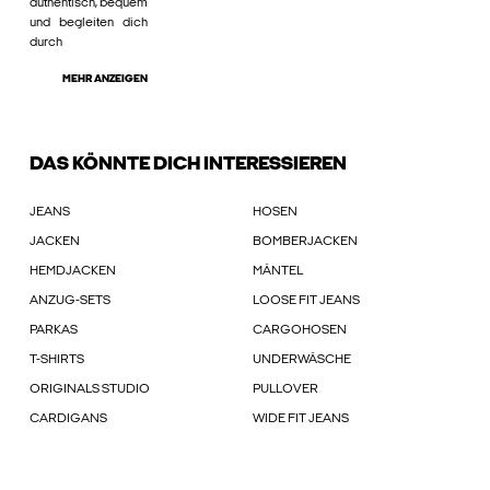
authentisch, bequem
und begleiten dich
durch
MEHR ANZEIGEN
DAS KÖNNTE DICH INTERESSIEREN
JEANS
HOSEN
JACKEN
BOMBERJACKEN
HEMDJACKEN
MÄNTEL
ANZUG-SETS
LOOSE FIT JEANS
PARKAS
CARGOHOSEN
T-SHIRTS
UNDERWÄSCHE
ORIGINALS STUDIO
PULLOVER
CARDIGANS
WIDE FIT JEANS