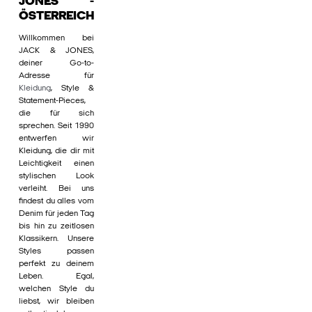
JONES -
ÖSTERREICH
Willkommen bei
JACK & JONES,
deiner Go-to-
Adresse für
Kleidung
, Style &
Statement-Pieces,
die für sich
sprechen. Seit 1990
entwerfen wir
Kleidung, die dir mit
Leichtigkeit einen
stylischen Look
verleiht. Bei uns
findest du alles vom
Denim für jeden Tag
bis hin zu zeitlosen
Klassikern. Unsere
Styles passen
perfekt zu deinem
Leben. Egal,
welchen Style du
liebst, wir bleiben