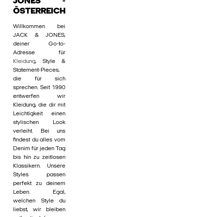
JONES -
ÖSTERREICH
Willkommen bei
JACK & JONES,
deiner Go-to-
Adresse für
Kleidung
, Style &
Statement-Pieces,
die für sich
sprechen. Seit 1990
entwerfen wir
Kleidung, die dir mit
Leichtigkeit einen
stylischen Look
verleiht. Bei uns
findest du alles vom
Denim für jeden Tag
bis hin zu zeitlosen
Klassikern. Unsere
Styles passen
perfekt zu deinem
Leben. Egal,
welchen Style du
liebst, wir bleiben