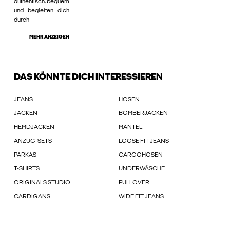
authentisch, bequem
und begleiten dich
durch
MEHR ANZEIGEN
DAS KÖNNTE DICH INTERESSIEREN
JEANS
HOSEN
JACKEN
BOMBERJACKEN
HEMDJACKEN
MÄNTEL
ANZUG-SETS
LOOSE FIT JEANS
PARKAS
CARGOHOSEN
T-SHIRTS
UNDERWÄSCHE
ORIGINALS STUDIO
PULLOVER
CARDIGANS
WIDE FIT JEANS