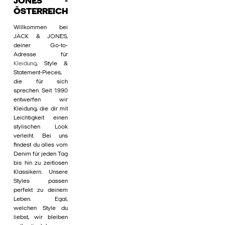
JONES -
ÖSTERREICH
Willkommen bei
JACK & JONES,
deiner Go-to-
Adresse für
Kleidung
, Style &
Statement-Pieces,
die für sich
sprechen. Seit 1990
entwerfen wir
Kleidung, die dir mit
Leichtigkeit einen
stylischen Look
verleiht. Bei uns
findest du alles vom
Denim für jeden Tag
bis hin zu zeitlosen
Klassikern. Unsere
Styles passen
perfekt zu deinem
Leben. Egal,
welchen Style du
liebst, wir bleiben