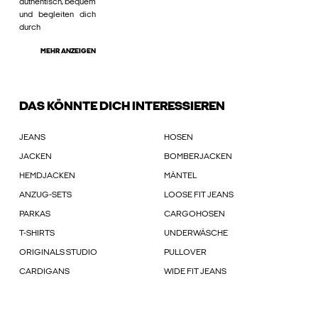
authentisch, bequem
und begleiten dich
durch
MEHR ANZEIGEN
DAS KÖNNTE DICH INTERESSIEREN
JEANS
HOSEN
JACKEN
BOMBERJACKEN
HEMDJACKEN
MÄNTEL
ANZUG-SETS
LOOSE FIT JEANS
PARKAS
CARGOHOSEN
T-SHIRTS
UNDERWÄSCHE
ORIGINALS STUDIO
PULLOVER
CARDIGANS
WIDE FIT JEANS