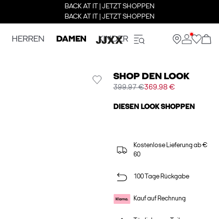
BACK AT IT | JETZT SHOPPEN
BACK AT IT | JETZT SHOPPEN
HERREN
DAMEN
KINDER
SHOP DEN LOOK
399.97 €
369.98 €
DIESEN LOOK SHOPPEN
Kostenlose Lieferung ab €
60
100 Tage Rückgabe
Kauf auf Rechnung