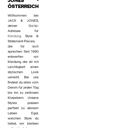
JONES -
ÖSTERREICH
Willkommen bei
JACK & JONES,
deiner Go-to-
Adresse für
Kleidung
, Style &
Statement-Pieces,
die für sich
sprechen. Seit 1990
entwerfen wir
Kleidung, die dir mit
Leichtigkeit einen
stylischen Look
verleiht. Bei uns
findest du alles vom
Denim für jeden Tag
bis hin zu zeitlosen
Klassikern. Unsere
Styles passen
perfekt zu deinem
Leben. Egal,
welchen Style du
liebst, wir bleiben