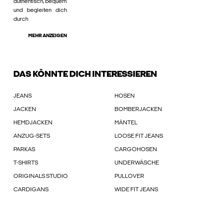
authentisch, bequem
und begleiten dich
durch
MEHR ANZEIGEN
DAS KÖNNTE DICH INTERESSIEREN
JEANS
HOSEN
JACKEN
BOMBERJACKEN
HEMDJACKEN
MÄNTEL
ANZUG-SETS
LOOSE FIT JEANS
PARKAS
CARGOHOSEN
T-SHIRTS
UNDERWÄSCHE
ORIGINALS STUDIO
PULLOVER
CARDIGANS
WIDE FIT JEANS