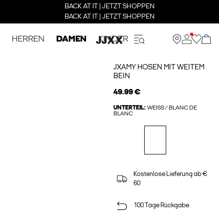
BACK AT IT | JETZT SHOPPEN
BACK AT IT | JETZT SHOPPEN
HERREN
DAMEN
KINDER
JXAMY HOSEN MIT WEITEM
BEIN
49.99 €
UNTERTEIL:
WEISS / BLANC DE B
LANC
Kostenlose Lieferung ab €
60
100 Tage Rückgabe