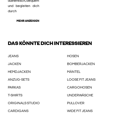
authentisch, bequem
und begleiten dich
durch
MEHR ANZEIGEN
DAS KÖNNTE DICH INTERESSIEREN
JEANS
HOSEN
JACKEN
BOMBERJACKEN
HEMDJACKEN
MÄNTEL
ANZUG-SETS
LOOSE FIT JEANS
PARKAS
CARGOHOSEN
T-SHIRTS
UNDERWÄSCHE
ORIGINALS STUDIO
PULLOVER
CARDIGANS
WIDE FIT JEANS