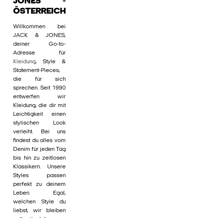
JONES -
ÖSTERREICH
Willkommen bei
JACK & JONES,
deiner Go-to-
Adresse für
Kleidung
, Style &
Statement-Pieces,
die für sich
sprechen. Seit 1990
entwerfen wir
Kleidung, die dir mit
Leichtigkeit einen
stylischen Look
verleiht. Bei uns
findest du alles vom
Denim für jeden Tag
bis hin zu zeitlosen
Klassikern. Unsere
Styles passen
perfekt zu deinem
Leben. Egal,
welchen Style du
liebst, wir bleiben