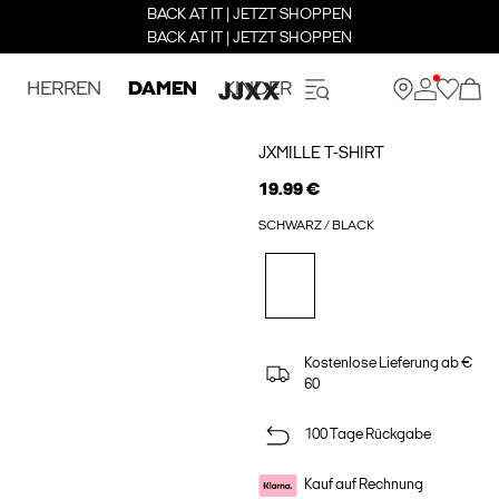
BACK AT IT | JETZT SHOPPEN
BACK AT IT | JETZT SHOPPEN
HERREN
DAMEN
KINDER
JXMILLE T-SHIRT
19.99 €
SCHWARZ / BLACK
Kostenlose Lieferung ab €
60
100 Tage Rückgabe
Kauf auf Rechnung