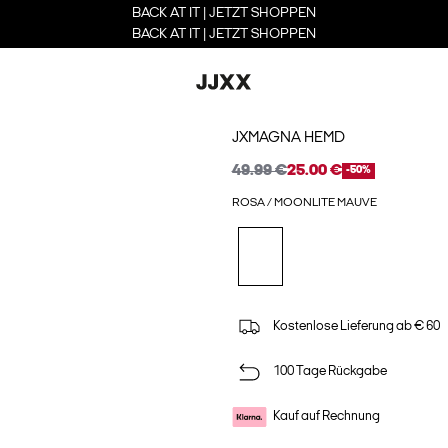
BACK AT IT | JETZT SHOPPEN
BACK AT IT | JETZT SHOPPEN
JXMAGNA HEMD
49.99 €
25.00 €
-50%
ROSA / MOONLITE MAUVE
Kostenlose Lieferung ab € 60
100 Tage Rückgabe
Kauf auf Rechnung