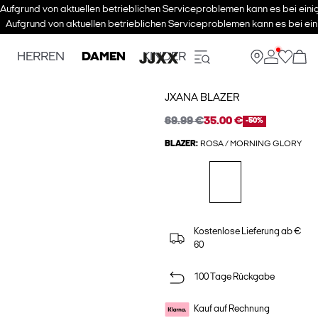
Aufgrund von aktuellen betrieblichen Serviceproblemen kann es bei eini
Aufgrund von aktuellen betrieblichen Serviceproblemen kann es bei ein
HERREN
DAMEN
KINDER
JXANA BLAZER
69.99 €
35.00 €
-50%
BLAZER:
ROSA / MORNING GLORY
Kostenlose Lieferung ab €
60
100 Tage Rückgabe
Kauf auf Rechnung