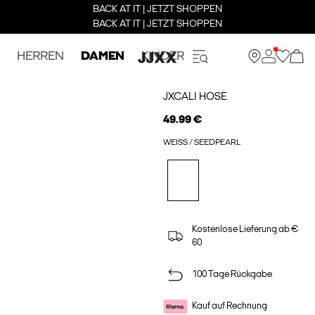
BACK AT IT | JETZT SHOPPEN
BACK AT IT | JETZT SHOPPEN
HERREN
DAMEN
KINDER
JXCALI HOSE
49.99 €
WEISS / SEEDPEARL
Kostenlose Lieferung ab €
60
100 Tage Rückgabe
Kauf auf Rechnung