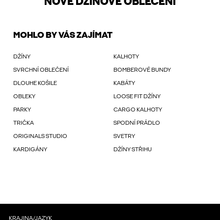
NOVÉ DŽÍNOVÉ OBLEČENÍ
MOHLO BY VÁS ZAJÍMAT
DŽÍNY
KALHOTY
SVRCHNÍ OBLEČENÍ
BOMBEROVÉ BUNDY
DLOUHE KOŠILE
KABÁTY
OBLEKY
LOOSE FIT DŽÍNY
PARKY
CARGO KALHOTY
TRIČKA
SPODNÍ PRÁDLO
ORIGINALS STUDIO
SVETRY
KARDIGÁNY
DŽÍNY STŘIHU
KRAJINA/JAZYK