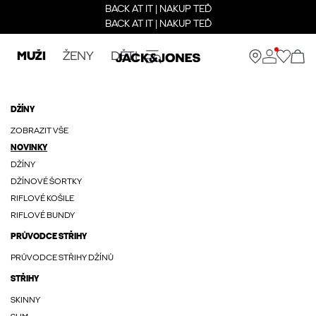
BACK AT IT | NAKUP TEĎ
BACK AT IT | NAKUP TEĎ
MUŽI
ŽENY
DĚTI
DŽÍNY
ZOBRAZIT VŠE
NOVINKY
DŽÍNY
DŽÍNOVÉ ŠORTKY
RIFLOVÉ KOŠILE
RIFLOVÉ BUNDY
PRŮVODCE STŘIHY
PRŮVODCE STŘIHY DŽÍNŮ
STŘIHY
SKINNY