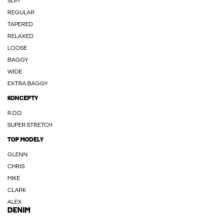
SLIM
REGULAR
TAPERED
RELAXED
LOOSE
BAGGY
WIDE
EXTRA BAGGY
KONCEPTY
R.D.D
SUPER STRETCH
TOP MODELY
GLENN
CHRIS
MIKE
CLARK
ALEX
DENIM