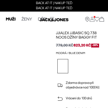
BACK AT IT | NAKUP TEĎ
BACK AT IT | NAKUP TEĎ
MUŽI
ŽENY
DĚTI
JJIALEX JJBASIC SQ 738
NOOS DŽÍNY BAGGY FIT
779,00 KČ
623,20 KČ
-20%
MODRÁ / BLUE DENIM
Zdarma doprava při
objednávce nad 1000 Kč
Vrácení do 100 dnů