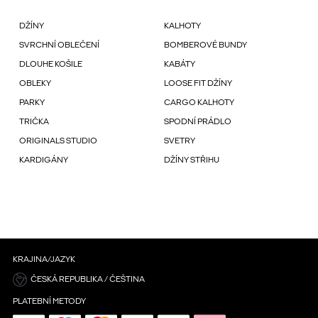
DŽÍNY
KALHOTY
SVRCHNÍ OBLEČENÍ
BOMBEROVÉ BUNDY
DLOUHE KOŠILE
KABÁTY
OBLEKY
LOOSE FIT DŽÍNY
PARKY
CARGO KALHOTY
TRIČKA
SPODNÍ PRÁDLO
ORIGINALS STUDIO
SVETRY
KARDIGÁNY
DŽÍNY STŘIHU
KRAJINA/JAZYK
ČESKÁ REPUBLIKA / ČEŠTINA
PLATEBNÍ METODY