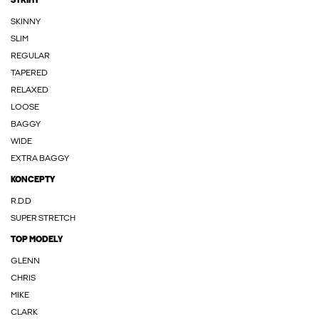
STŘIHY
SKINNY
SLIM
REGULAR
TAPERED
RELAXED
LOOSE
BAGGY
WIDE
EXTRA BAGGY
KONCEPTY
R.D.D
SUPER STRETCH
TOP MODELY
GLENN
CHRIS
MIKE
CLARK