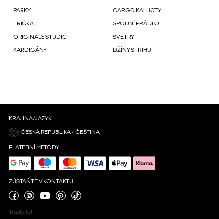
PARKY
CARGO KALHOTY
TRIČKA
SPODNÍ PRÁDLO
ORIGINALS STUDIO
SVETRY
KARDIGÁNY
DŽÍNY STŘIHU
KRAJINA/JAZYK
ČESKÁ REPUBLIKA / ČEŠTINA
PLATEBNÍ METODY
ZŮSTAŇTE V KONTAKTU
Trustpilot