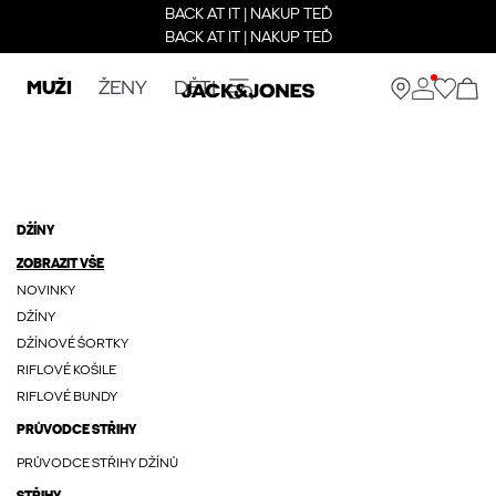
BACK AT IT | NAKUP TEĎ
BACK AT IT | NAKUP TEĎ
MUŽI
ŽENY
DĚTI
DŽÍNY
ZOBRAZIT VŠE
NOVINKY
DŽÍNY
DŽÍNOVÉ ŠORTKY
RIFLOVÉ KOŠILE
RIFLOVÉ BUNDY
PRŮVODCE STŘIHY
PRŮVODCE STŘIHY DŽÍNŮ