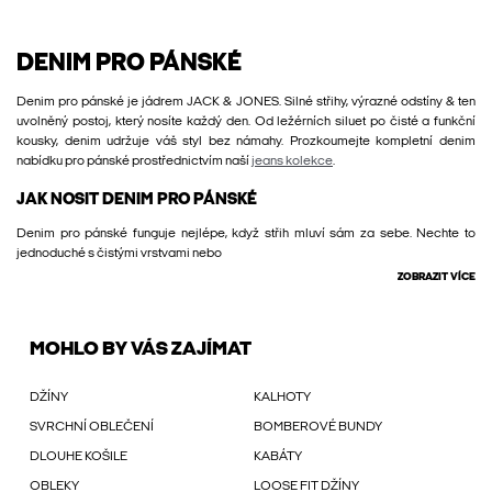
DENIM PRO PÁNSKÉ
Denim pro pánské je jádrem JACK & JONES. Silné střihy, výrazné odstíny & ten
uvolněný postoj, který nosíte každý den. Od ležérních siluet po čisté a funkční
kousky, denim udržuje váš styl bez námahy. Prozkoumejte kompletní denim
nabídku pro pánské prostřednictvím naší
jeans kolekce
.
JAK NOSIT DENIM PRO PÁNSKÉ
Denim pro pánské funguje nejlépe, když střih mluví sám za sebe. Nechte to
jednoduché s čistými vrstvami nebo
ZOBRAZIT VÍCE
MOHLO BY VÁS ZAJÍMAT
DŽÍNY
KALHOTY
SVRCHNÍ OBLEČENÍ
BOMBEROVÉ BUNDY
DLOUHE KOŠILE
KABÁTY
OBLEKY
LOOSE FIT DŽÍNY